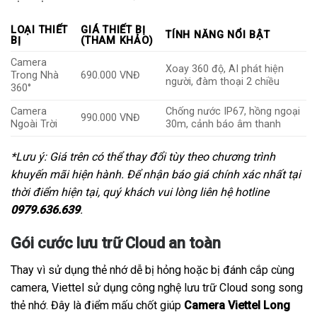
LOẠI THIẾT
GIÁ THIẾT BỊ
TÍNH NĂNG NỔI BẬT
BỊ
(THAM KHẢO)
Camera
Xoay 360 độ, AI phát hiện
Trong Nhà
690.000 VNĐ
người, đàm thoại 2 chiều
360°
Camera
Chống nước IP67, hồng ngoại
990.000 VNĐ
Ngoài Trời
30m, cảnh báo âm thanh
*Lưu ý: Giá trên có thể thay đổi tùy theo chương trình
khuyến mãi hiện hành. Để nhận báo giá chính xác nhất tại
thời điểm hiện tại, quý khách vui lòng liên hệ hotline
0979.636.639
.
Gói cước lưu trữ Cloud an toàn
Thay vì sử dụng thẻ nhớ dễ bị hỏng hoặc bị đánh cắp cùng
camera, Viettel sử dụng công nghệ lưu trữ Cloud song song
thẻ nhớ. Đây là điểm mấu chốt giúp
Camera Viettel Long