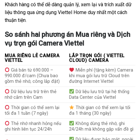
Khách hàng có thể dễ dàng quản lý, xem lại và trích xuất dữ
liệu thông qua ứng dụng Viettel Home duy nhất một cách
thuận tiện.
So sánh hai phương án Mua riêng và Dịch
vụ trọn gói Camera Viettel
MUA RIÊNG LẺ CAMERA
LẮP TRỌN GÓI ( VIETTEL
VIETTEL
CLOUD) CAMERA
Giá bán từ 690.000 –
Miễn phí (tặng kèm) Camera
990.000 đ/cam (Chưa bao
khi mua gói lưu trữ Cloud trên
gồm thẻ nhớ, công lắp đặt)
đường Internet Viettel
Dữ liệu lưu trữ trên thẻ
Dữ liệu lưu trữ tại hệ thống
nhớ cắm trên Cam
Data Center của Viettel
Thời gian có thể xem lại
Thời gian có thể xem lại tối
tối đa 1 tuần (7 ngày)
đa 1 tháng (30 ngày)
Thẻ nhớ nhanh hỏng nếu
Không dùng thẻ nhớ, ghi
ghi hình liên tục 24/24h
24/24h mà không gặp vấn đề gì
Dữ liệu được bảo mật, ngoài