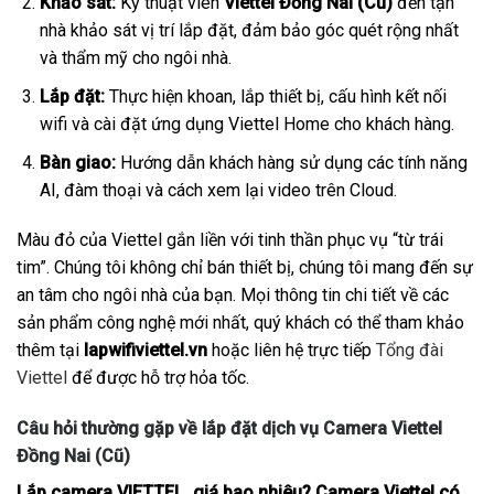
Khảo sát:
Kỹ thuật viên
Viettel Đồng Nai (Cũ)
đến tận
nhà khảo sát vị trí lắp đặt, đảm bảo góc quét rộng nhất
và thẩm mỹ cho ngôi nhà.
Lắp đặt:
Thực hiện khoan, lắp thiết bị, cấu hình kết nối
wifi và cài đặt ứng dụng Viettel Home cho khách hàng.
Bàn giao:
Hướng dẫn khách hàng sử dụng các tính năng
AI, đàm thoại và cách xem lại video trên Cloud.
Màu đỏ của Viettel gắn liền với tinh thần phục vụ “từ trái
tim”. Chúng tôi không chỉ bán thiết bị, chúng tôi mang đến sự
an tâm cho ngôi nhà của bạn. Mọi thông tin chi tiết về các
sản phẩm công nghệ mới nhất, quý khách có thể tham khảo
thêm tại
lapwifiviettel.vn
hoặc liên hệ trực tiếp
Tổng đài
Viettel
để được hỗ trợ hỏa tốc.
Câu hỏi thường gặp về lắp đặt dịch vụ Camera Viettel
Đồng Nai (Cũ)
Lắp camera VIETTEL giá bao nhiêu? Camera Viettel có