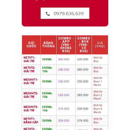
0979.636.639
COMBO -
COMBO
APP
- BOX
GÓI
BĂNG
GIÁ
(VNĐ-
(VNĐ-
CƯỚC
THÔNG
(VNĐ)
KHÔNG
CÓ
BOX)
BOX)
NETVT1-
Wifi 6+
300Mb
200.000
220.000
GIẢI TRÍ
Box
NETVT2-
500Mb-
Wifi 6+
260.000
280.000
GIẢI TRÍ
1Gb
Box
Wifi 6+
MESHVT1-
300Mb
230.000
250.000
Box+ 1
GIẢI TRÍ
Mesh
Wifi 6+
MESHVT2-
500Mb-
265.000
285.000
Box+ 2
GIẢI TRÍ
1Gb
Mesh
Wifi 6+
MESHVT3-
500Mb-
319.000
339.000
Box+ 3
GIẢI TRÍ
1Gb
Mesh
NETVT1-
Wifi 6+
300Mb
359.000
379.000
ĐẲNG CẤP
Box
NETVT2-
500Mb-
Wifi 6+