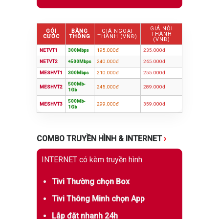
GIÁ NỘI
GÓI
BĂNG
GIÁ NGOẠI
THÀNH
CƯỚC
THÔNG
THÀNH (VNĐ)
(VNĐ)
NETVT1
300Mbps
195.000đ
235.000đ
NETVT2
+500Mbps
240.000đ
265.000đ
MESHVT1
300Mbps
210.000đ
255.000đ
500Mb-
MESHVT2
245.000đ
289.000đ
1Gb
500Mb-
MESHVT3
299.000đ
359.000đ
1Gb
COMBO TRUYỀN HÌNH & INTERNET
›
INTERNET có kèm truyền hình
Tivi Thường chọn Box
Tivi Thông Minh chọn App
Lắp đặt nhanh 24h