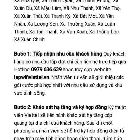
Xã Hóa Quỳ, Xã Thanh Quân, Xã Thanh Phong, Xã
Xuân Du, Xã Mậu Lâm, Xã Như Thanh, Xã Yên Thọ,
Xã Xuân Thái, Xã Thanh Kỳ, Xã Bát Mọt, Xã Yên
Nhân, Xã Lương Sơn, Xã Thường Xuân, Xã Luận
Thành, Xã Tân Thành, Xã Vạn Xuân, Xã Thắng Lộc,
Xã Xuân Chinh
Bước 1: Tiếp nhận nhu cầu khách hàng
Quý khách
hàng có nhu cầu lắp đặt chỉ cần liên hệ trực tiếp qua
Hotline
0979.636.639
hoặc truy cập website
lapwifiviettel.vn
. Nhân viên tư vấn sẽ giới thiệu các
gói cước phù hợp nhất với nhu cầu sử dụng và khu
vực sinh sống.
Bước 2: Khảo sát hạ tầng và ký hợp đồng
Kỹ thuật
viên Viettel sẽ tiến hành khảo sát hạ tầng cáp
quang tại địa chỉ của khách hàng. Sau khi chốt
phương án, nhân viên sẽ hỗ trợ ký hợp đồng điện tử
ngay trên máy tính bảng hoặc điện thoại, đảm bảo