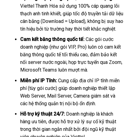
Viettel Thanh Hóa sử dụng 100% cáp quang lõi
thạch anh tinh khiết, giúp tốc độ truyền tải dữ liệu
cân bằng (Download = Upload), không bị suy hao
tín hiệu bởi từ trường hay thời tiết khắc nghiệt.
Cam kết băng thông quốc tế:
Các gói cước
doanh nghiệp (như gói VIP, Pro) luôn có cam kết
băng thông quốc tế tối thiểu cao, đảm bảo kết
nối server nước ngoài, họp trực tuyến qua Zoom,
Microsoft Teams luôn mượt mà.
Miễn phí IP Tĩnh:
Cung cấp địa chỉ IP tĩnh miễn
phí (tùy gói cước) giúp doanh nghiệp thiết lập
Web Server, Mail Server, Camera giám sát và
các hệ thống quản trị nội bộ ổn định.
Hỗ trợ kỹ thuật 24/7:
Doanh nghiệp là khách
hàng ưu tiên, được hỗ trợ xử lý sự cố kỹ thuật
trong thời gian ngắn nhất bởi đội ngũ kỹ thuật
viên chuyên nghiệp của Viettel.