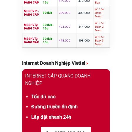
419.000
479.000
ĐẲNG CẤP
1Gb
Box
Wifi 6+
MESHVT1-
300Mb
389.000
409.000
Box+ 1
ĐẲNG CẤP
Mesh
Wifi 6+
MESHVT2-
500Mb-
424.000
444.000
Box+ 2
ĐẲNG CẤP
1Gb
Mesh
Wifi 6+
MESHVT3-
500Mb-
478.000
498.000
Box+ 3
ĐẲNG CẤP
1Gb
Mesh
Internet Doanh Nghiệp Viettel
›
INTERNET CÁP QUANG DOANH
NGHIỆP
Tốc độ cao
Đường truyền ổn định
Lắp đặt nhanh 24h