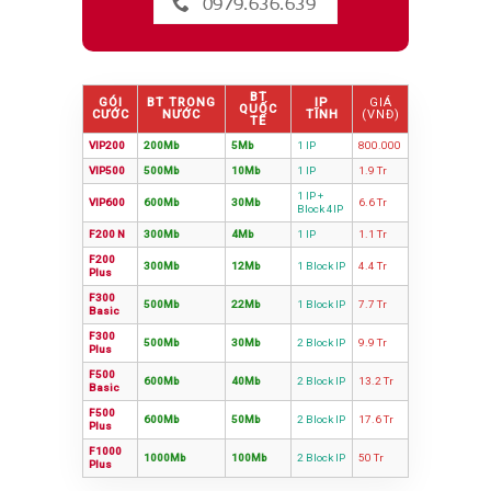
0979.636.639
BT
GÓI
BT TRONG
IP
GIÁ
QUỐC
CƯỚC
NƯỚC
TĨNH
(VNĐ)
TẾ
VIP200
200Mb
5Mb
1 IP
800.000
VIP500
500Mb
10Mb
1 IP
1.9 Tr
1 IP +
VIP600
600Mb
30Mb
6.6 Tr
Block 4IP
F200 N
300Mb
4Mb
1 IP
1.1 Tr
F200
300Mb
12Mb
1 Block IP
4.4 Tr
Plus
F300
500Mb
22Mb
1 Block IP
7.7 Tr
Basic
F300
500Mb
30Mb
2 Block IP
9.9 Tr
Plus
F500
600Mb
40Mb
2 Block IP
13.2 Tr
Basic
F500
600Mb
50Mb
2 Block IP
17.6 Tr
Plus
F1000
1000Mb
100Mb
2 Block IP
50 Tr
Plus