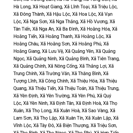
Hà Long, Xã Hoạt Giang, Xã Lĩnh Toại, Xã Triệu Lộc,
Xã Đông Thành, Xã Hậu Lộc, Xã Hoa Lộc, Xã Vạn
Lộc, Xã Nga Sơn, Xã Nga Thắng, Xã Hồ Vương, Xã
Tân Tiến, Xã Nga An, Xã Ba Đình, Xã Hoằng Hóa, Xã
Hoằng Tiến, Xã Hoằng Thanh, Xã Hoằng Lộc, Xã
Hoằng Châu, Xã Hoằng Sơn, Xã Hoằng Phú, Xã
Hoằng Giang, Xã Lưu Vệ, Xã Quảng Yên, Xã Quảng
Ngọc, Xã Quảng Ninh, Xã Quảng Bình, Xã Tiên Trang,
Xã Quảng Chính, Xã Nông Cống, Xã Thắng Lợi, Xã
Trung Chính, Xã Trường Văn, Xã Thăng Bình, Xã
Tượng Lĩnh, Xã Công Chính, Xã Thiệu Hóa, Xã Thiệu
Quang, Xã Thiệu Tiến, Xã Thiệu Toán, Xã Thiệu Trung,
Xã Yên Định, Xã Yên Trường, Xã Yên Phú, Xã Quý
Lộc, Xã Yên Ninh, Xã Định Tân, Xã Định Hoà, Xã Thọ
Xuân, Xã Thọ Long, Xã Xuân Hoà, Xã Sao Vàng, Xã
Lam Sơn, Xã Thọ Lập, Xã Xuân Tín, Xã Xuân Lập, Xã
Vĩnh Lộc, Xã Tây Đô, Xã Biện Thượng, Xã Triệu Sơn,
Xã Thọ Bình, Xã Thọ Ngọc, Xã Thọ Phú, Xã Hợp Tiến,