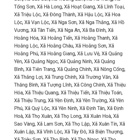
Tống Sơn
,
Xã Hà Long
,
Xã Hoạt Giang
,
Xã Lĩnh Toại
,
Xã Triệu Lộc
,
Xã Đông Thành
,
Xã Hậu Lộc
,
Xã Hoa
Lộc
,
Xã Vạn Lộc
,
Xã Nga Sơn
,
Xã Nga Thắng
,
Xã Hồ
Vương
,
Xã Tân Tiến
,
Xã Nga An
,
Xã Ba Đình
,
Xã
Hoằng Hóa
,
Xã Hoằng Tiến
,
Xã Hoằng Thanh
,
Xã
Hoằng Lộc
,
Xã Hoằng Châu
,
Xã Hoằng Sơn
,
Xã
Hoằng Phú
,
Xã Hoằng Giang
,
Xã Lưu Vệ
,
Xã Quảng
Yên
,
Xã Quảng Ngọc
,
Xã Quảng Ninh
,
Xã Quảng
Bình
,
Xã Tiên Trang
,
Xã Quảng Chính
,
Xã Nông Cống
,
Xã Thắng Lợi
,
Xã Trung Chính
,
Xã Trường Văn
,
Xã
Thăng Bình
,
Xã Tượng Lĩnh
,
Xã Công Chính
,
Xã Thiệu
Hóa
,
Xã Thiệu Quang
,
Xã Thiệu Tiến
,
Xã Thiệu Toán
,
Xã Thiệu Trung
,
Xã Yên Định
,
Xã Yên Trường
,
Xã Yên
Phú
,
Xã Quý Lộc
,
Xã Yên Ninh
,
Xã Định Tân
,
Xã Định
Hoà
,
Xã Thọ Xuân
,
Xã Thọ Long
,
Xã Xuân Hoà
,
Xã
Sao Vàng
,
Xã Lam Sơn
,
Xã Thọ Lập
,
Xã Xuân Tín
,
Xã
Xuân Lập
,
Xã Vĩnh Lộc
,
Xã Tây Đô
,
Xã Biện Thượng
,
Xã Triệu Sơn
,
Xã Thọ Bình
,
Xã Thọ Ngọc
,
Xã Thọ