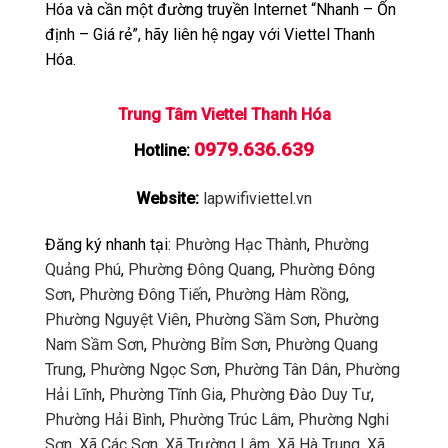
Hóa và cần một đường truyền Internet “Nhanh – Ổn
định – Giá rẻ”, hãy liên hệ ngay với Viettel Thanh
Hóa.
Trung Tâm Viettel Thanh Hóa
0979.636.639
Hotline:
Website:
lapwifiviettel.vn
Đăng ký nhanh tại:
Phường Hạc Thành
,
Phường
Quảng Phú
,
Phường Đông Quang
,
Phường Đông
Sơn
,
Phường Đông Tiến
,
Phường Hàm Rồng
,
Phường Nguyệt Viên
,
Phường Sầm Sơn
,
Phường
Nam Sầm Sơn
,
Phường Bỉm Sơn
,
Phường Quang
Trung
,
Phường Ngọc Sơn
,
Phường Tân Dân
,
Phường
Hải Lĩnh
,
Phường Tĩnh Gia
,
Phường Đào Duy Tư
,
Phường Hải Bình
,
Phường Trúc Lâm
,
Phường Nghi
Sơn
,
Xã Các Sơn
,
Xã Trường Lâm
,
Xã Hà Trung
,
Xã