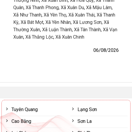
Thượng Ninh
,
Xã Xuân Bình
,
Xã Hóa Quỳ
,
Xã Thanh
Quân
,
Xã Thanh Phong
,
Xã Xuân Du
,
Xã Mậu Lâm
,
Xã Như Thanh
,
Xã Yên Thọ
,
Xã Xuân Thái
,
Xã Thanh
Kỳ
,
Xã Bát Mọt
,
Xã Yên Nhân
,
Xã Lương Sơn
,
Xã
Thường Xuân
,
Xã Luận Thành
,
Xã Tân Thành
,
Xã Vạn
Xuân
,
Xã Thắng Lộc
,
Xã Xuân Chinh
06/08/2026
Tuyên Quang
Lạng Sơn
Cao Bằng
Sơn La