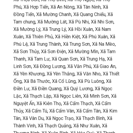
Phú
,
Xã Hợp Tiến
,
Xã An Nông
,
Xã Tân Ninh
,
Xã
Đồng Tiến
,
Xã Mường Chanh
,
Xã Quang Chiểu
,
Xã
Tam chung
,
Xã Mường Lát
,
Xã Pù Nhi
,
Xã Nhi Sơn
,
Xã Mường Lý
,
Xã Trung Lý
,
Xã Hồi Xuân
,
Xã Nam
Xuân
,
Xã Thiên Phủ
,
Xã Hiền Kiệt
,
Xã Phú Xuân
,
Xã
Phú Lệ
,
Xã Trung Thành
,
Xã Trung Sơn
,
Xã Na Mèo
,
Xã Sơn Thủy
,
Xã Sơn Điện
,
Xã Mường Mìn
,
Xã Tam
Thanh
,
Xã Tam Lư
,
Xã Quan Sơn
,
Xã Trung Hạ
,
Xã
Linh Sơn
,
Xã Đồng Lương
,
Xã Văn Phú
,
Xã Giao An
,
Xã Yên Khương
,
Xã Yên Thắng
,
Xã Văn Nho
,
Xã Thiết
Ống
,
Xã Bá Thước
,
Xã Cổ Lũng
,
Xã Pù Luông
,
Xã
Điền Lư
,
Xã Điền Quang
,
Xã Quý Lương
,
Xã Ngọc
Lặc
,
Xã Thạch Lập
,
Xã Ngọc Liên
,
Xã Minh Sơn
,
Xã
Nguyệt Ấn
,
Xã Kiên Thọ
,
Xã Cẩm Thạch
,
Xã Cẩm
Thủy
,
Xã Cẩm Tú
,
Xã Cẩm Vân
,
Xã Cẩm Tân
,
Xã Kim
Tân
,
Xã Vân Du
,
Xã Ngọc Trạo
,
Xã Thạch Bình
,
Xã
Thành Vinh
,
Xã Thạch Quảng
,
Xã Như Xuân
,
Xã