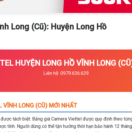
ĩnh Long (Cũ): Huyện Long Hồ
EL HUYỆN LONG HỒ VĨNH LONG (CŨ)
Liên hệ: 0979.636.639
 VĨNH LONG (CŨ) MỚI NHẤT
m được tách biệt. Bảng giá Camera Viettel được quy định theo từng 
c tính. Người dùng có thể tận hưởng thời hạn bảo hành 12 tháng,