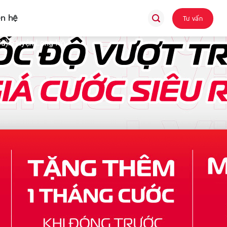
ên hệ
Tư vấn
Cũ): Huyện Long Hồ