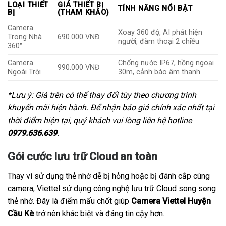
LOẠI THIẾT
GIÁ THIẾT BỊ
TÍNH NĂNG NỔI BẬT
BỊ
(THAM KHẢO)
Camera
Xoay 360 độ, AI phát hiện
Trong Nhà
690.000 VNĐ
người, đàm thoại 2 chiều
360°
Camera
Chống nước IP67, hồng ngoại
990.000 VNĐ
Ngoài Trời
30m, cảnh báo âm thanh
*Lưu ý: Giá trên có thể thay đổi tùy theo chương trình
khuyến mãi hiện hành. Để nhận báo giá chính xác nhất tại
thời điểm hiện tại, quý khách vui lòng liên hệ hotline
0979.636.639
.
Gói cước lưu trữ Cloud an toàn
Thay vì sử dụng thẻ nhớ dễ bị hỏng hoặc bị đánh cắp cùng
camera, Viettel sử dụng công nghệ lưu trữ Cloud song song
thẻ nhớ. Đây là điểm mấu chốt giúp
Camera Viettel Huyện
Cầu Kè
trở nên khác biệt và đáng tin cậy hơn.