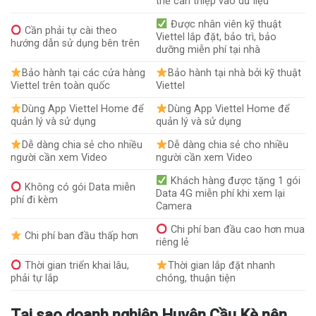
thể can thiệp vào dữ liệu
Được nhân viên kỹ thuật
Cần phải tự cài theo
Viettel lắp đặt, bảo trì, bảo
hướng dẫn sử dụng bên trên
dưỡng miễn phí tại nhà
Bảo hành tại các cửa hàng
Bảo hành tại nhà bởi kỹ thuật
Viettel trên toàn quốc
Viettel
Dùng App Viettel Home để
Dùng App Viettel Home để
quản lý và sử dụng
quản lý và sử dụng
Dễ dàng chia sẻ cho nhiều
Dễ dàng chia sẻ cho nhiều
người cần xem Video
người cần xem Video
Khách hàng được tặng 1 gói
Không có gói Data miễn
Data 4G miễn phí khi xem lại
phí đi kèm
Camera
Chi phí ban đầu cao hơn mua
Chi phí ban đầu thấp hơn
riêng lẻ
Thời gian triển khai lâu,
Thời gian lắp đặt nhanh
phải tự lắp
chóng, thuận tiện
Tại sao doanh nghiệp Huyện Cầu Kè nên