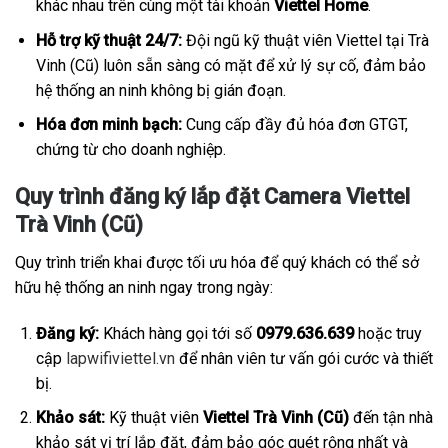
khác nhau trên cùng một tài khoản
Viettel Home
.
Hỗ trợ kỹ thuật 24/7:
Đội ngũ kỹ thuật viên Viettel tại Trà
Vinh (Cũ) luôn sẵn sàng có mặt để xử lý sự cố, đảm bảo
hệ thống an ninh không bị gián đoạn.
Hóa đơn minh bạch:
Cung cấp đầy đủ hóa đơn GTGT,
chứng từ cho doanh nghiệp.
Quy trình đăng ký lắp đặt Camera Viettel
Trà Vinh (Cũ)
Quy trình triển khai được tối ưu hóa để quý khách có thể sở
hữu hệ thống an ninh ngay trong ngày:
Đăng ký:
Khách hàng gọi tới số
0979.636.639
hoặc truy
cập
lapwifiviettel.vn
để nhân viên tư vấn gói cước và thiết
bị.
Khảo sát:
Kỹ thuật viên
Viettel Trà Vinh (Cũ)
đến tận nhà
khảo sát vị trí lắp đặt, đảm bảo góc quét rộng nhất và