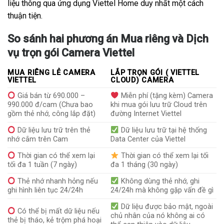
liệu thông qua ứng dụng Viettel Home duy nhất một cách
thuận tiện.
So sánh hai phương án Mua riêng và Dịch
vụ trọn gói Camera Viettel
MUA RIÊNG LẺ CAMERA
LẮP TRỌN GÓI ( VIETTEL
VIETTEL
CLOUD) CAMERA
Giá bán từ 690.000 –
Miễn phí (tặng kèm) Camera
990.000 đ/cam (Chưa bao
khi mua gói lưu trữ Cloud trên
gồm thẻ nhớ, công lắp đặt)
đường Internet Viettel
Dữ liệu lưu trữ trên thẻ
Dữ liệu lưu trữ tại hệ thống
nhớ cắm trên Cam
Data Center của Viettel
Thời gian có thể xem lại
Thời gian có thể xem lại tối
tối đa 1 tuần (7 ngày)
đa 1 tháng (30 ngày)
Thẻ nhớ nhanh hỏng nếu
Không dùng thẻ nhớ, ghi
ghi hình liên tục 24/24h
24/24h mà không gặp vấn đề gì
Dữ liệu được bảo mật, ngoài
Có thể bị mất dữ liệu nếu
chủ nhân của nó không ai có
thẻ bị tháo, kẻ trộm phá hoại