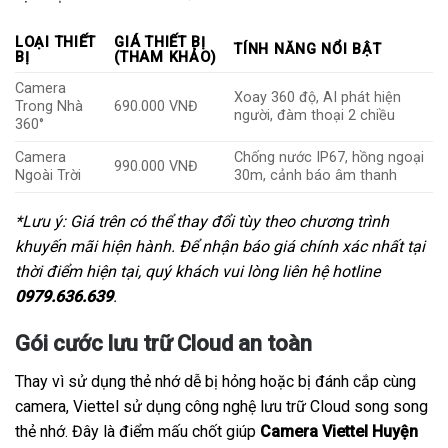
LOẠI THIẾT
GIÁ THIẾT BỊ
TÍNH NĂNG NỔI BẬT
BỊ
(THAM KHẢO)
Camera
Xoay 360 độ, AI phát hiện
Trong Nhà
690.000 VNĐ
người, đàm thoại 2 chiều
360°
Camera
Chống nước IP67, hồng ngoại
990.000 VNĐ
Ngoài Trời
30m, cảnh báo âm thanh
*Lưu ý: Giá trên có thể thay đổi tùy theo chương trình
khuyến mãi hiện hành. Để nhận báo giá chính xác nhất tại
thời điểm hiện tại, quý khách vui lòng liên hệ hotline
0979.636.639
.
Gói cước lưu trữ Cloud an toàn
Thay vì sử dụng thẻ nhớ dễ bị hỏng hoặc bị đánh cắp cùng
camera, Viettel sử dụng công nghệ lưu trữ Cloud song song
thẻ nhớ. Đây là điểm mấu chốt giúp
Camera Viettel Huyện