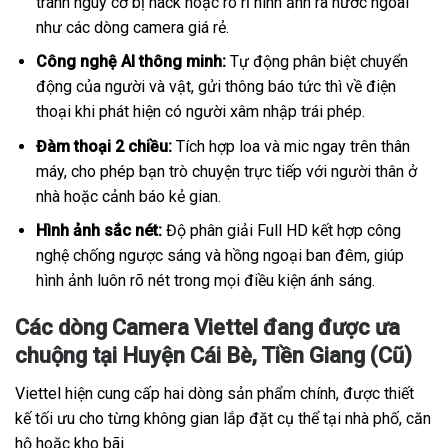
tránh nguy cơ bị hack hoặc rò rỉ hình ảnh ra nước ngoài
như các dòng camera giá rẻ.
Công nghệ AI thông minh:
Tự động phân biệt chuyển
động của người và vật, gửi thông báo tức thì về điện
thoại khi phát hiện có người xâm nhập trái phép.
Đàm thoại 2 chiều:
Tích hợp loa và mic ngay trên thân
máy, cho phép bạn trò chuyện trực tiếp với người thân ở
nhà hoặc cảnh báo kẻ gian.
Hình ảnh sắc nét:
Độ phân giải Full HD kết hợp công
nghệ chống ngược sáng và hồng ngoại ban đêm, giúp
hình ảnh luôn rõ nét trong mọi điều kiện ánh sáng.
Các dòng Camera Viettel đang được ưa
chuộng tại Huyện Cái Bè, Tiền Giang (Cũ)
Viettel hiện cung cấp hai dòng sản phẩm chính, được thiết
kế tối ưu cho từng không gian lắp đặt cụ thể tại nhà phố, căn
hộ hoặc kho bãi.