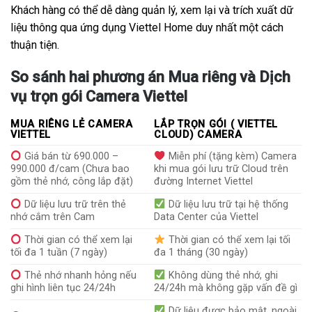
Khách hàng có thể dễ dàng quản lý, xem lại và trích xuất dữ
liệu thông qua ứng dụng Viettel Home duy nhất một cách
thuận tiện.
So sánh hai phương án Mua riêng và Dịch
vụ trọn gói Camera Viettel
MUA RIÊNG LẺ CAMERA
LẮP TRỌN GÓI ( VIETTEL
VIETTEL
CLOUD) CAMERA
Giá bán từ 690.000 –
Miễn phí (tặng kèm) Camera
990.000 đ/cam (Chưa bao
khi mua gói lưu trữ Cloud trên
gồm thẻ nhớ, công lắp đặt)
đường Internet Viettel
Dữ liệu lưu trữ trên thẻ
Dữ liệu lưu trữ tại hệ thống
nhớ cắm trên Cam
Data Center của Viettel
Thời gian có thể xem lại
Thời gian có thể xem lại tối
tối đa 1 tuần (7 ngày)
đa 1 tháng (30 ngày)
Thẻ nhớ nhanh hỏng nếu
Không dùng thẻ nhớ, ghi
ghi hình liên tục 24/24h
24/24h mà không gặp vấn đề gì
Dữ liệu được bảo mật, ngoài