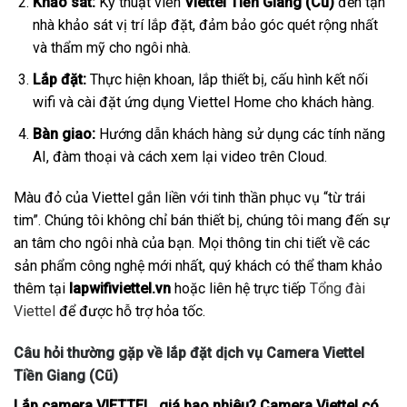
Khảo sát:
Kỹ thuật viên
Viettel Tiền Giang (Cũ)
đến tận
nhà khảo sát vị trí lắp đặt, đảm bảo góc quét rộng nhất
và thẩm mỹ cho ngôi nhà.
Lắp đặt:
Thực hiện khoan, lắp thiết bị, cấu hình kết nối
wifi và cài đặt ứng dụng Viettel Home cho khách hàng.
Bàn giao:
Hướng dẫn khách hàng sử dụng các tính năng
AI, đàm thoại và cách xem lại video trên Cloud.
Màu đỏ của Viettel gắn liền với tinh thần phục vụ “từ trái
tim”. Chúng tôi không chỉ bán thiết bị, chúng tôi mang đến sự
an tâm cho ngôi nhà của bạn. Mọi thông tin chi tiết về các
sản phẩm công nghệ mới nhất, quý khách có thể tham khảo
thêm tại
lapwifiviettel.vn
hoặc liên hệ trực tiếp
Tổng đài
Viettel
để được hỗ trợ hỏa tốc.
Câu hỏi thường gặp về lắp đặt dịch vụ Camera Viettel
Tiền Giang (Cũ)
Lắp camera VIETTEL giá bao nhiêu? Camera Viettel có