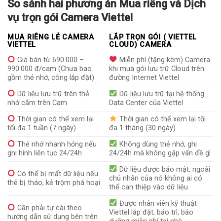
So sánh hai phương án Mua riêng và Dịch
vụ trọn gói Camera Viettel
MUA RIÊNG LẺ CAMERA
LẮP TRỌN GÓI ( VIETTEL
VIETTEL
CLOUD) CAMERA
Giá bán từ 690.000 –
Miễn phí (tặng kèm) Camera
990.000 đ/cam (Chưa bao
khi mua gói lưu trữ Cloud trên
gồm thẻ nhớ, công lắp đặt)
đường Internet Viettel
Dữ liệu lưu trữ trên thẻ
Dữ liệu lưu trữ tại hệ thống
nhớ cắm trên Cam
Data Center của Viettel
Thời gian có thể xem lại
Thời gian có thể xem lại tối
tối đa 1 tuần (7 ngày)
đa 1 tháng (30 ngày)
Thẻ nhớ nhanh hỏng nếu
Không dùng thẻ nhớ, ghi
ghi hình liên tục 24/24h
24/24h mà không gặp vấn đề gì
Dữ liệu được bảo mật, ngoài
Có thể bị mất dữ liệu nếu
chủ nhân của nó không ai có
thẻ bị tháo, kẻ trộm phá hoại
thể can thiệp vào dữ liệu
Được nhân viên kỹ thuật
Cần phải tự cài theo
Viettel lắp đặt, bảo trì, bảo
hướng dẫn sử dụng bên trên