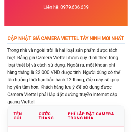
Liên hệ: 0979.636.639
CẬP NHẬT GIÁ CAMERA VIETTEL TÂY NINH MỚI NHẤT
Trong nhà và ngoài trời là hai loại sản phẩm được tách
biệt. Bảng giá Camera Viettel được quy định theo từng
loại thiết bị và cách sử dụng. Ngoài ra, một khoản phí
hàng tháng là 22.000 VND được tính. Người dùng có thể
tận hưởng thời hạn bảo hành 12 tháng, điều này sẽ giúp
họ yên tâm hơn. Khách hàng lưu ý để sử dụng được
Camera Viettel phải lắp đặt đường truyền internet cáp
quang Viettel.
TÊN
CƯỚC
PHÍ LẮP ĐẶT CAMERA
GÓI
THÁNG
TRONG NHÀ