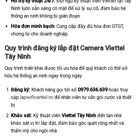
Hỗ trợ kỹ thuật 24/7:
Đội ngũ kỹ thuật viên Viettel tại Tây
Ninh luôn sẵn sàng có mặt để xử lý sự cố, đảm bảo hệ
thống an ninh không bị gián đoạn.
Hóa đơn minh bạch:
Cung cấp đầy đủ hóa đơn GTGT,
chứng từ cho doanh nghiệp.
Quy trình đăng ký lắp đặt Camera Viettel
Tây Ninh
Quy trình triển khai được tối ưu hóa để quý khách có thể sở
hữu hệ thống an ninh ngay trong ngày:
Đăng ký:
Khách hàng gọi tới số
0979.636.639
hoặc truy
cập
lapwifiviettel.vn
để nhân viên tư vấn gói cước và thiết
bị.
Khảo sát:
Kỹ thuật viên
Viettel Tây Ninh
đến tận nhà
khảo sát vị trí lắp đặt, đảm bảo góc quét rộng nhất và
thẩm mỹ cho ngôi nhà.