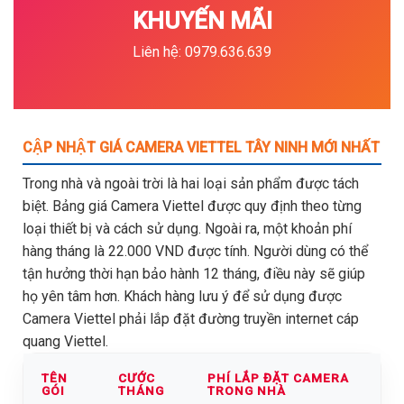
KHUYẾN MÃI
Liên hệ: 0979.636.639
CẬP NHẬT GIÁ CAMERA VIETTEL TÂY NINH MỚI NHẤT
Trong nhà và ngoài trời là hai loại sản phẩm được tách
biệt. Bảng giá Camera Viettel được quy định theo từng
loại thiết bị và cách sử dụng. Ngoài ra, một khoản phí
hàng tháng là 22.000 VND được tính. Người dùng có thể
tận hưởng thời hạn bảo hành 12 tháng, điều này sẽ giúp
họ yên tâm hơn. Khách hàng lưu ý để sử dụng được
Camera Viettel phải lắp đặt đường truyền internet cáp
quang Viettel.
TÊN
CƯỚC
PHÍ LẮP ĐẶT CAMERA
GÓI
THÁNG
TRONG NHÀ