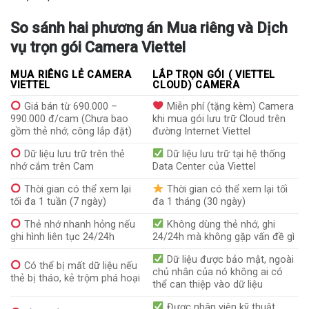
So sánh hai phương án Mua riêng và Dịch
vụ trọn gói Camera Viettel
MUA RIÊNG LẺ CAMERA
LẮP TRỌN GÓI ( VIETTEL
VIETTEL
CLOUD) CAMERA
Giá bán từ 690.000 –
Miễn phí (tặng kèm) Camera
990.000 đ/cam (Chưa bao
khi mua gói lưu trữ Cloud trên
gồm thẻ nhớ, công lắp đặt)
đường Internet Viettel
Dữ liệu lưu trữ trên thẻ
Dữ liệu lưu trữ tại hệ thống
nhớ cắm trên Cam
Data Center của Viettel
Thời gian có thể xem lại
Thời gian có thể xem lại tối
tối đa 1 tuần (7 ngày)
đa 1 tháng (30 ngày)
Thẻ nhớ nhanh hỏng nếu
Không dùng thẻ nhớ, ghi
ghi hình liên tục 24/24h
24/24h mà không gặp vấn đề gì
Dữ liệu được bảo mật, ngoài
Có thể bị mất dữ liệu nếu
chủ nhân của nó không ai có
thẻ bị tháo, kẻ trộm phá hoại
thể can thiệp vào dữ liệu
Được nhân viên kỹ thuật