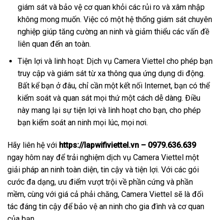
giám sát và bảo vệ cơ quan khỏi các rủi ro và xâm nhập
không mong muốn. Việc có một hệ thống giám sát chuyên
nghiệp giúp tăng cường an ninh và giảm thiểu các vấn đề
liên quan đến an toàn.
Tiện lợi và linh hoạt: Dịch vụ Camera Viettel cho phép bạn
truy cập và giám sát từ xa thông qua ứng dụng di động.
Bất kể bạn ở đâu, chỉ cần một kết nối Internet, bạn có thể
kiểm soát và quan sát mọi thứ một cách dễ dàng. Điều
này mang lại sự tiện lợi và linh hoạt cho bạn, cho phép
bạn kiểm soát an ninh mọi lúc, mọi nơi.
Hãy liên hệ với
https://lapwifiviettel.vn – 0979.636.639
ngay hôm nay để trải nghiệm dịch vụ Camera Viettel một
giải pháp an ninh toàn diện, tin cậy và tiện lợi. Với các gói
cước đa dạng, ưu điểm vượt trội về phần cứng và phần
mềm, cùng với giá cả phải chăng, Camera Viettel sẽ là đối
tác đáng tin cậy để bảo vệ an ninh cho gia đình và cơ quan
của bạn.