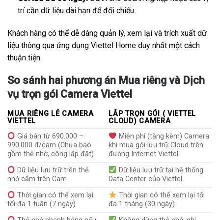
trí cần dữ liệu dài hạn để đối chiếu.
Khách hàng có thể dễ dàng quản lý, xem lại và trích xuất dữ
liệu thông qua ứng dụng Viettel Home duy nhất một cách
thuận tiện.
So sánh hai phương án Mua riêng và Dịch
vụ trọn gói Camera Viettel
MUA RIÊNG LẺ CAMERA
LẮP TRỌN GÓI ( VIETTEL
VIETTEL
CLOUD) CAMERA
Giá bán từ 690.000 –
Miễn phí (tặng kèm) Camera
990.000 đ/cam (Chưa bao
khi mua gói lưu trữ Cloud trên
gồm thẻ nhớ, công lắp đặt)
đường Internet Viettel
Dữ liệu lưu trữ trên thẻ
Dữ liệu lưu trữ tại hệ thống
nhớ cắm trên Cam
Data Center của Viettel
Thời gian có thể xem lại
Thời gian có thể xem lại tối
tối đa 1 tuần (7 ngày)
đa 1 tháng (30 ngày)