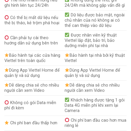
Thẻ nhớ nhanh hỏng nếu
Không dùng thẻ nhớ, ghi
ghi hình liên tục 24/24h
24/24h mà không gặp vấn đề gì
Dữ liệu được bảo mật, ngoài
Có thể bị mất dữ liệu nếu
chủ nhân của nó không ai có
thẻ bị tháo, kẻ trộm phá hoại
thể can thiệp vào dữ liệu
Được nhân viên kỹ thuật
Cần phải tự cài theo
Viettel lắp đặt, bảo trì, bảo
hướng dẫn sử dụng bên trên
dưỡng miễn phí tại nhà
Bảo hành tại các cửa hàng
Bảo hành tại nhà bởi kỹ thuật
Viettel trên toàn quốc
Viettel
Dùng App Viettel Home để
Dùng App Viettel Home để
quản lý và sử dụng
quản lý và sử dụng
Dễ dàng chia sẻ cho nhiều
Dễ dàng chia sẻ cho nhiều
người cần xem Video
người cần xem Video
Khách hàng được tặng 1 gói
Không có gói Data miễn
Data 4G miễn phí khi xem lại
phí đi kèm
Camera
Chi phí ban đầu cao hơn mua
Chi phí ban đầu thấp hơn
riêng lẻ