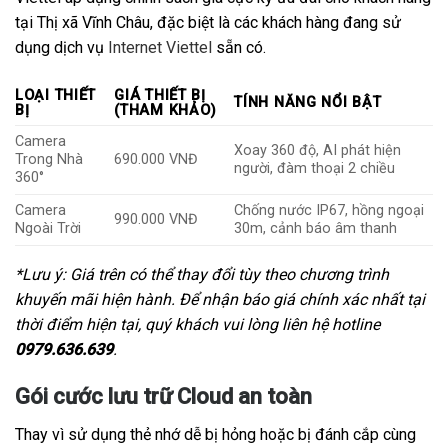
tại Thị xã Vĩnh Châu, đặc biệt là các khách hàng đang sử
dụng dịch vụ
Internet Viettel
sẵn có.
LOẠI THIẾT
GIÁ THIẾT BỊ
TÍNH NĂNG NỔI BẬT
BỊ
(THAM KHẢO)
Camera
Xoay 360 độ, AI phát hiện
Trong Nhà
690.000 VNĐ
người, đàm thoại 2 chiều
360°
Camera
Chống nước IP67, hồng ngoại
990.000 VNĐ
Ngoài Trời
30m, cảnh báo âm thanh
*Lưu ý: Giá trên có thể thay đổi tùy theo chương trình
khuyến mãi hiện hành. Để nhận báo giá chính xác nhất tại
thời điểm hiện tại, quý khách vui lòng liên hệ hotline
0979.636.639
.
Gói cước lưu trữ Cloud an toàn
Thay vì sử dụng thẻ nhớ dễ bị hỏng hoặc bị đánh cắp cùng