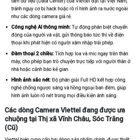
tâm dữ liệu (Data Center) của Viettel đặt tại Việt Nam,
tránh nguy cơ bị hack hoặc rò rỉ hình ảnh ra nước ngoài
như các dòng camera giá rẻ.
Công nghệ AI thông minh:
Tự động phân biệt chuyển
động của người và vật, gửi thông báo tức thì về điện
thoại khi phát hiện có người xâm nhập trái phép.
Đàm thoại 2 chiều:
Tích hợp loa và mic ngay trên thân
máy, cho phép bạn trò chuyện trực tiếp với người thân ở
nhà hoặc cảnh báo kẻ gian.
Hình ảnh sắc nét:
Độ phân giải Full HD kết hợp công
nghệ chống ngược sáng và hồng ngoại ban đêm, giúp
hình ảnh luôn rõ nét trong mọi điều kiện ánh sáng.
Các dòng Camera Viettel đang được ưa
chuộng tại Thị xã Vĩnh Châu, Sóc Trăng
(Cũ)
Viettel hiện cung cấp hai dòng sản phẩm chính, được thiết