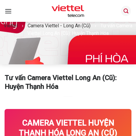
Bỏ
qua
nội
Viettel
›
Camera Viettel - Long An (Cũ)
›
Tư vấn Camera
dung
Viettel Long An (Cũ): Huyện Thạnh Hóa
Tư vấn Camera Viettel Long An (Cũ):
Huyện Thạnh Hóa
CAMERA VIETTEL HUYỆN
THẠNH HÓA LONG AN (CŨ)