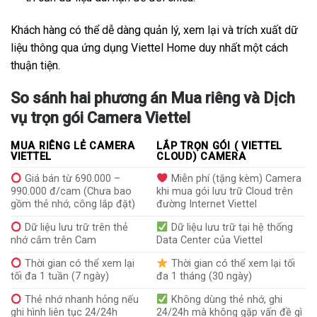
Khách hàng có thể dễ dàng quản lý, xem lại và trích xuất dữ
liệu thông qua ứng dụng Viettel Home duy nhất một cách
thuận tiện.
So sánh hai phương án Mua riêng và Dịch
vụ trọn gói Camera Viettel
MUA RIÊNG LẺ CAMERA
LẮP TRỌN GÓI ( VIETTEL
VIETTEL
CLOUD) CAMERA
Giá bán từ 690.000 –
Miễn phí (tặng kèm) Camera
990.000 đ/cam (Chưa bao
khi mua gói lưu trữ Cloud trên
gồm thẻ nhớ, công lắp đặt)
đường Internet Viettel
Dữ liệu lưu trữ trên thẻ
Dữ liệu lưu trữ tại hệ thống
nhớ cắm trên Cam
Data Center của Viettel
Thời gian có thể xem lại
Thời gian có thể xem lại tối
tối đa 1 tuần (7 ngày)
đa 1 tháng (30 ngày)
Thẻ nhớ nhanh hỏng nếu
Không dùng thẻ nhớ, ghi
ghi hình liên tục 24/24h
24/24h mà không gặp vấn đề gì