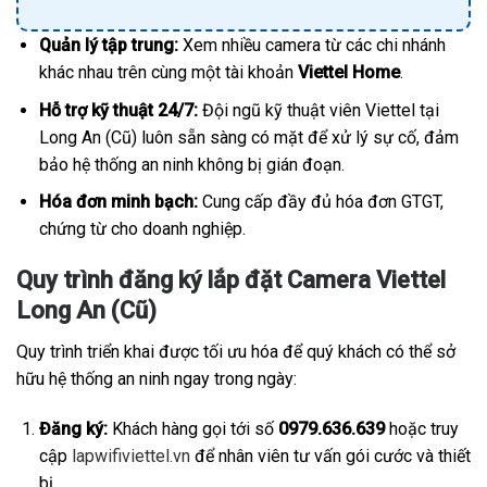
Quản lý tập trung:
Xem nhiều camera từ các chi nhánh
khác nhau trên cùng một tài khoản
Viettel Home
.
Hỗ trợ kỹ thuật 24/7:
Đội ngũ kỹ thuật viên Viettel tại
Long An (Cũ) luôn sẵn sàng có mặt để xử lý sự cố, đảm
bảo hệ thống an ninh không bị gián đoạn.
Hóa đơn minh bạch:
Cung cấp đầy đủ hóa đơn GTGT,
chứng từ cho doanh nghiệp.
Quy trình đăng ký lắp đặt Camera Viettel
Long An (Cũ)
Quy trình triển khai được tối ưu hóa để quý khách có thể sở
hữu hệ thống an ninh ngay trong ngày:
Đăng ký:
Khách hàng gọi tới số
0979.636.639
hoặc truy
cập
lapwifiviettel.vn
để nhân viên tư vấn gói cước và thiết
bị.