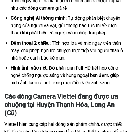
tránh nguy cơ bị hack hoặc rò rỉ hình ảnh ra nước ngoài
như các dòng camera giá rẻ.
Công nghệ AI thông minh:
Tự động phân biệt chuyển
động của người và vật, gửi thông báo tức thì về điện
thoại khi phát hiện có người xâm nhập trái phép.
Đàm thoại 2 chiều:
Tích hợp loa và mic ngay trên thân
máy, cho phép bạn trò chuyện trực tiếp với người thân ở
nhà hoặc cảnh báo kẻ gian.
Hình ảnh sắc nét:
Độ phân giải Full HD kết hợp công
nghệ chống ngược sáng và hồng ngoại ban đêm, giúp
hình ảnh luôn rõ nét trong mọi điều kiện ánh sáng.
Các dòng Camera Viettel đang được ưa
chuộng tại Huyện Thạnh Hóa, Long An
(Cũ)
Viettel hiện cung cấp hai dòng sản phẩm chính, được thiết
kế tối ưu cho từng không gian lắp đặt cụ thể tại nhà phố, căn