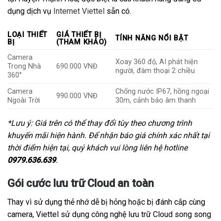
dụng dịch vụ
Internet Viettel
sẵn có.
LOẠI THIẾT
GIÁ THIẾT BỊ
TÍNH NĂNG NỔI BẬT
BỊ
(THAM KHẢO)
Camera
Xoay 360 độ, AI phát hiện
Trong Nhà
690.000 VNĐ
người, đàm thoại 2 chiều
360°
Camera
Chống nước IP67, hồng ngoại
990.000 VNĐ
Ngoài Trời
30m, cảnh báo âm thanh
*Lưu ý: Giá trên có thể thay đổi tùy theo chương trình
khuyến mãi hiện hành. Để nhận báo giá chính xác nhất tại
thời điểm hiện tại, quý khách vui lòng liên hệ hotline
0979.636.639
.
Gói cước lưu trữ Cloud an toàn
Thay vì sử dụng thẻ nhớ dễ bị hỏng hoặc bị đánh cắp cùng
camera, Viettel sử dụng công nghệ lưu trữ Cloud song song