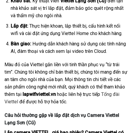
Khảo sát:
Kỹ thuật viên
Viettel Lạng Sơn (Cũ)
đến tận
nhà khảo sát vị trí lắp đặt, đảm bảo góc quét rộng nhất
và thẩm mỹ cho ngôi nhà.
Lắp đặt:
Thực hiện khoan, lắp thiết bị, cấu hình kết nối
wifi và cài đặt ứng dụng Viettel Home cho khách hàng.
Bàn giao:
Hướng dẫn khách hàng sử dụng các tính năng
AI, đàm thoại và cách xem lại video trên Cloud.
Màu đỏ của Viettel gắn liền với tinh thần phục vụ “từ trái
tim”. Chúng tôi không chỉ bán thiết bị, chúng tôi mang đến sự
an tâm cho ngôi nhà của bạn. Mọi thông tin chi tiết về các
sản phẩm công nghệ mới nhất, quý khách có thể tham khảo
thêm tại
lapwifiviettel.vn
hoặc liên hệ trực tiếp
Tổng đài
Viettel
để được hỗ trợ hỏa tốc.
Câu hỏi thường gặp về lắp đặt dịch vụ Camera Viettel
Lạng Sơn (Cũ)
Lắp camera VIETTEL giá bao nhiêu? Camera Viettel có