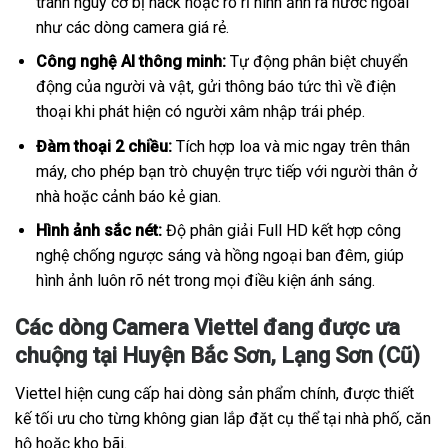
tránh nguy cơ bị hack hoặc rò rỉ hình ảnh ra nước ngoài
như các dòng camera giá rẻ.
Công nghệ AI thông minh:
Tự động phân biệt chuyển
động của người và vật, gửi thông báo tức thì về điện
thoại khi phát hiện có người xâm nhập trái phép.
Đàm thoại 2 chiều:
Tích hợp loa và mic ngay trên thân
máy, cho phép bạn trò chuyện trực tiếp với người thân ở
nhà hoặc cảnh báo kẻ gian.
Hình ảnh sắc nét:
Độ phân giải Full HD kết hợp công
nghệ chống ngược sáng và hồng ngoại ban đêm, giúp
hình ảnh luôn rõ nét trong mọi điều kiện ánh sáng.
Các dòng Camera Viettel đang được ưa
chuộng tại Huyện Bắc Sơn, Lạng Sơn (Cũ)
Viettel hiện cung cấp hai dòng sản phẩm chính, được thiết
kế tối ưu cho từng không gian lắp đặt cụ thể tại nhà phố, căn
hộ hoặc kho bãi.