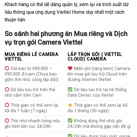
Khách hàng có thể dễ dàng quản lý, xem lại và trích xuất dữ
liệu thông qua ứng dụng Viettel Home duy nhất một cách
thuận tiện.
So sánh hai phương án Mua riêng và Dịch
vụ trọn gói Camera Viettel
MUA RIÊNG LẺ CAMERA
LẮP TRỌN GÓI ( VIETTEL
VIETTEL
CLOUD) CAMERA
Giá bán từ 690.000 –
Miễn phí (tặng kèm) Camera
990.000 đ/cam (Chưa bao
khi mua gói lưu trữ Cloud trên
gồm thẻ nhớ, công lắp đặt)
đường Internet Viettel
Dữ liệu lưu trữ trên thẻ
Dữ liệu lưu trữ tại hệ thống
nhớ cắm trên Cam
Data Center của Viettel
Thời gian có thể xem lại
Thời gian có thể xem lại tối
tối đa 1 tuần (7 ngày)
đa 1 tháng (30 ngày)
Thẻ nhớ nhanh hỏng nếu
Không dùng thẻ nhớ, ghi
ghi hình liên tục 24/24h
24/24h mà không gặp vấn đề gì
Dữ liệu được bảo mật, ngoài