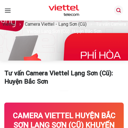
Bỏ
qua
nội
Viettel
›
Camera Viettel - Lạng Sơn (Cũ)
›
Tư vấn Camera
dung
Viettel Lạng Sơn (Cũ): Huyện Bắc Sơn
Tư vấn Camera Viettel Lạng Sơn (Cũ):
Huyện Bắc Sơn
CAMERA VIETTEL HUYỆN BẮC
SƠN LẠNG SƠN (CŨ) KHUYẾN