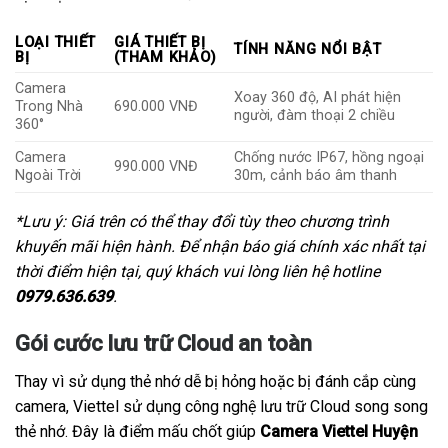
LOẠI THIẾT
GIÁ THIẾT BỊ
TÍNH NĂNG NỔI BẬT
BỊ
(THAM KHẢO)
Camera
Xoay 360 độ, AI phát hiện
Trong Nhà
690.000 VNĐ
người, đàm thoại 2 chiều
360°
Camera
Chống nước IP67, hồng ngoại
990.000 VNĐ
Ngoài Trời
30m, cảnh báo âm thanh
*Lưu ý: Giá trên có thể thay đổi tùy theo chương trình
khuyến mãi hiện hành. Để nhận báo giá chính xác nhất tại
thời điểm hiện tại, quý khách vui lòng liên hệ hotline
0979.636.639
.
Gói cước lưu trữ Cloud an toàn
Thay vì sử dụng thẻ nhớ dễ bị hỏng hoặc bị đánh cắp cùng
camera, Viettel sử dụng công nghệ lưu trữ Cloud song song
thẻ nhớ. Đây là điểm mấu chốt giúp
Camera Viettel Huyện