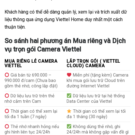
Khách hàng có thể dễ dàng quản lý, xem lại và trích xuất dữ
liệu thông qua ứng dụng Viettel Home duy nhất một cách
thuận tiện.
So sánh hai phương án Mua riêng và Dịch
vụ trọn gói Camera Viettel
MUA RIÊNG LẺ CAMERA
LẮP TRỌN GÓI ( VIETTEL
VIETTEL
CLOUD) CAMERA
Giá bán từ 690.000 –
Miễn phí (tặng kèm) Camera
990.000 đ/cam (Chưa bao
khi mua gói lưu trữ Cloud trên
gồm thẻ nhớ, công lắp đặt)
đường Internet Viettel
Dữ liệu lưu trữ trên thẻ
Dữ liệu lưu trữ tại hệ thống
nhớ cắm trên Cam
Data Center của Viettel
Thời gian có thể xem lại
Thời gian có thể xem lại tối
tối đa 1 tuần (7 ngày)
đa 1 tháng (30 ngày)
Thẻ nhớ nhanh hỏng nếu
Không dùng thẻ nhớ, ghi
ghi hình liên tục 24/24h
24/24h mà không gặp vấn đề gì