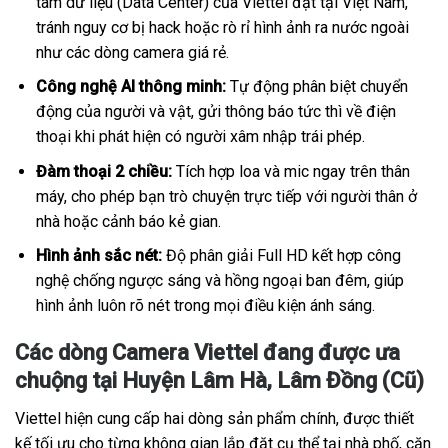
tâm dữ liệu (Data Center) của Viettel đặt tại Việt Nam,
tránh nguy cơ bị hack hoặc rò rỉ hình ảnh ra nước ngoài
như các dòng camera giá rẻ.
Công nghệ AI thông minh:
Tự động phân biệt chuyển
động của người và vật, gửi thông báo tức thì về điện
thoại khi phát hiện có người xâm nhập trái phép.
Đàm thoại 2 chiều:
Tích hợp loa và mic ngay trên thân
máy, cho phép bạn trò chuyện trực tiếp với người thân ở
nhà hoặc cảnh báo kẻ gian.
Hình ảnh sắc nét:
Độ phân giải Full HD kết hợp công
nghệ chống ngược sáng và hồng ngoại ban đêm, giúp
hình ảnh luôn rõ nét trong mọi điều kiện ánh sáng.
Các dòng Camera Viettel đang được ưa
chuộng tại Huyện Lâm Hà, Lâm Đồng (Cũ)
Viettel hiện cung cấp hai dòng sản phẩm chính, được thiết
kế tối ưu cho từng không gian lắp đặt cụ thể tại nhà phố, căn