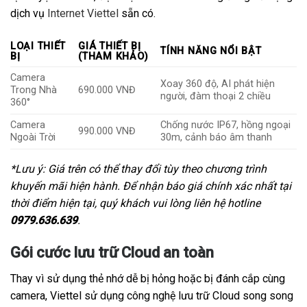
dịch vụ
Internet Viettel
sẵn có.
LOẠI THIẾT
GIÁ THIẾT BỊ
TÍNH NĂNG NỔI BẬT
BỊ
(THAM KHẢO)
Camera
Xoay 360 độ, AI phát hiện
Trong Nhà
690.000 VNĐ
người, đàm thoại 2 chiều
360°
Camera
Chống nước IP67, hồng ngoại
990.000 VNĐ
Ngoài Trời
30m, cảnh báo âm thanh
*Lưu ý: Giá trên có thể thay đổi tùy theo chương trình
khuyến mãi hiện hành. Để nhận báo giá chính xác nhất tại
thời điểm hiện tại, quý khách vui lòng liên hệ hotline
0979.636.639
.
Gói cước lưu trữ Cloud an toàn
Thay vì sử dụng thẻ nhớ dễ bị hỏng hoặc bị đánh cắp cùng
camera, Viettel sử dụng công nghệ lưu trữ Cloud song song