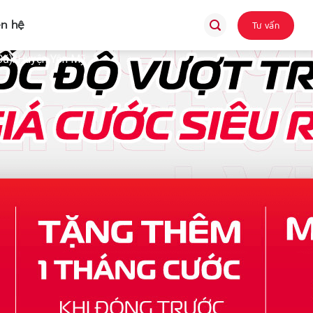
ên hệ
Tư vấn
Cũ): Huyện Yên Mỹ