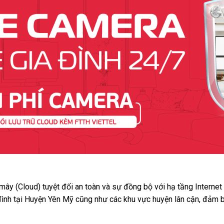
 mây (Cloud) tuyệt đối an toàn và sự đồng bộ với hạ tầng Interne
 đình tại Huyện Yên Mỹ cũng như các khu vực huyện lân cận, đảm b