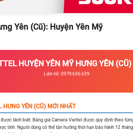
ưng Yên (Cũ): Huyện Yên Mỹ
TEL HUYỆN YÊN MỸ HƯNG YÊN (CŨ) 
Liên hệ: 0979.636.639
 HƯNG YÊN (CŨ) MỚI NHẤT
m được tách biệt. Bảng giá Camera Viettel được quy định theo từng 
c tính. Người dùng có thể tận hưởng thời hạn bảo hành 12 tháng,