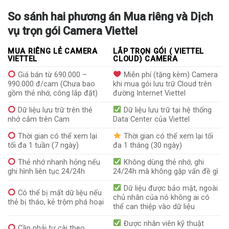
So sánh hai phương án Mua riêng và Dịch
vụ trọn gói Camera Viettel
MUA RIÊNG LẺ CAMERA
LẮP TRỌN GÓI ( VIETTEL
VIETTEL
CLOUD) CAMERA
Giá bán từ 690.000 –
Miễn phí (tặng kèm) Camera
990.000 đ/cam (Chưa bao
khi mua gói lưu trữ Cloud trên
gồm thẻ nhớ, công lắp đặt)
đường Internet Viettel
Dữ liệu lưu trữ trên thẻ
Dữ liệu lưu trữ tại hệ thống
nhớ cắm trên Cam
Data Center của Viettel
Thời gian có thể xem lại
Thời gian có thể xem lại tối
tối đa 1 tuần (7 ngày)
đa 1 tháng (30 ngày)
Thẻ nhớ nhanh hỏng nếu
Không dùng thẻ nhớ, ghi
ghi hình liên tục 24/24h
24/24h mà không gặp vấn đề gì
Dữ liệu được bảo mật, ngoài
Có thể bị mất dữ liệu nếu
chủ nhân của nó không ai có
thẻ bị tháo, kẻ trộm phá hoại
thể can thiệp vào dữ liệu
Được nhân viên kỹ thuật
Cần phải tự cài theo