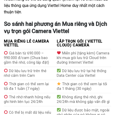
liệu thông qua ứng dụng Viettel Home duy nhất một cách
thuận tiện.
So sánh hai phương án Mua riêng và Dịch
vụ trọn gói Camera Viettel
MUA RIÊNG LẺ CAMERA
LẮP TRỌN GÓI ( VIETTEL
VIETTEL
CLOUD) CAMERA
Giá bán từ 690.000 –
Miễn phí (tặng kèm) Camera
990.000 đ/cam (Chưa bao
khi mua gói lưu trữ Cloud trên
gồm thẻ nhớ, công lắp đặt)
đường Internet Viettel
Dữ liệu lưu trữ trên thẻ
Dữ liệu lưu trữ tại hệ thống
nhớ cắm trên Cam
Data Center của Viettel
Thời gian có thể xem lại
Thời gian có thể xem lại tối
tối đa 1 tuần (7 ngày)
đa 1 tháng (30 ngày)
Thẻ nhớ nhanh hỏng nếu
Không dùng thẻ nhớ, ghi
ghi hình liên tục 24/24h
24/24h mà không gặp vấn đề gì
Dữ liệu được bảo mật, ngoài
Có thể bị mất dữ liệu nếu
chủ nhân của nó không ai có