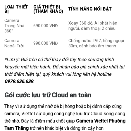
LOẠI THIẾT
GIÁ THIẾT BỊ
TÍNH NĂNG NỔI BẬT
BỊ
(THAM KHẢO)
Camera
Xoay 360 độ, AI phát hiện
Trong Nhà
690.000 VNĐ
người, đàm thoại 2 chiều
360°
Camera
Chống nước IP67, hồng ngoại
990.000 VNĐ
Ngoài Trời
30m, cảnh báo âm thanh
*Lưu ý: Giá trên có thể thay đổi tùy theo chương trình
khuyến mãi hiện hành. Để nhận báo giá chính xác nhất tại
thời điểm hiện tại, quý khách vui lòng liên hệ hotline
0979.636.639
.
Gói cước lưu trữ Cloud an toàn
Thay vì sử dụng thẻ nhớ dễ bị hỏng hoặc bị đánh cắp cùng
camera, Viettel sử dụng công nghệ lưu trữ Cloud song song
thẻ nhớ. Đây là điểm mấu chốt giúp
Camera Viettel Phường
Tam Thắng
trở nên khác biệt và đáng tin cậy hơn.