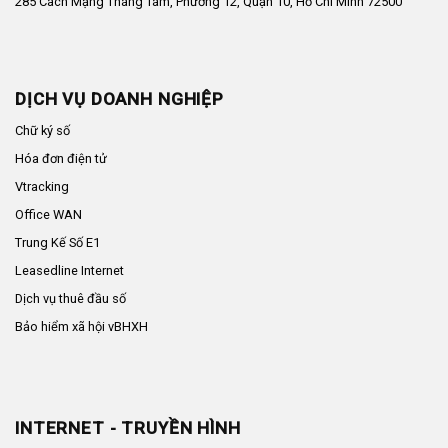
285 Cách Mạng Tháng Tám, Phường 12, Quận 10, Hồ Chí Minh 72500
DỊCH VỤ DOANH NGHIỆP
Chữ ký số
Hóa đơn điện tử
Vtracking
Office WAN
Trung Kế Số E1
Leasedline Internet
Dịch vụ thuê đầu số
Bảo hiểm xã hội vBHXH
INTERNET - TRUYỀN HÌNH