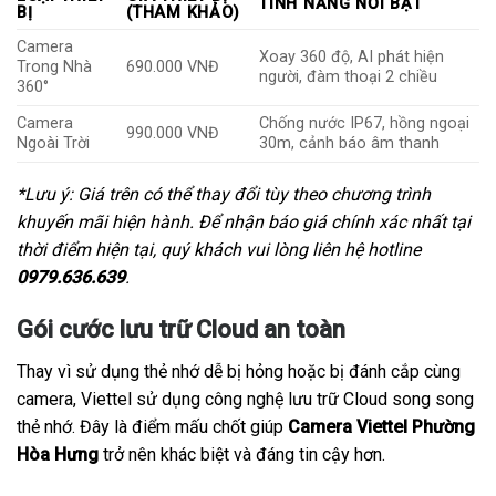
TÍNH NĂNG NỔI BẬT
BỊ
(THAM KHẢO)
Camera
Xoay 360 độ, AI phát hiện
Trong Nhà
690.000 VNĐ
người, đàm thoại 2 chiều
360°
Camera
Chống nước IP67, hồng ngoại
990.000 VNĐ
Ngoài Trời
30m, cảnh báo âm thanh
*Lưu ý: Giá trên có thể thay đổi tùy theo chương trình
khuyến mãi hiện hành. Để nhận báo giá chính xác nhất tại
thời điểm hiện tại, quý khách vui lòng liên hệ hotline
0979.636.639
.
Gói cước lưu trữ Cloud an toàn
Thay vì sử dụng thẻ nhớ dễ bị hỏng hoặc bị đánh cắp cùng
camera, Viettel sử dụng công nghệ lưu trữ Cloud song song
thẻ nhớ. Đây là điểm mấu chốt giúp
Camera Viettel Phường
Hòa Hưng
trở nên khác biệt và đáng tin cậy hơn.