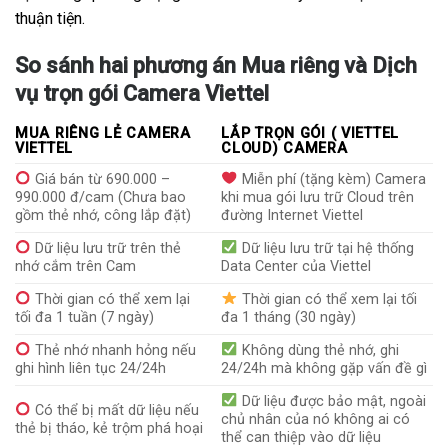
thuận tiện.
So sánh hai phương án Mua riêng và Dịch
vụ trọn gói Camera Viettel
MUA RIÊNG LẺ CAMERA
LẮP TRỌN GÓI ( VIETTEL
VIETTEL
CLOUD) CAMERA
Giá bán từ 690.000 –
Miễn phí (tặng kèm) Camera
990.000 đ/cam (Chưa bao
khi mua gói lưu trữ Cloud trên
gồm thẻ nhớ, công lắp đặt)
đường Internet Viettel
Dữ liệu lưu trữ trên thẻ
Dữ liệu lưu trữ tại hệ thống
nhớ cắm trên Cam
Data Center của Viettel
Thời gian có thể xem lại
Thời gian có thể xem lại tối
tối đa 1 tuần (7 ngày)
đa 1 tháng (30 ngày)
Thẻ nhớ nhanh hỏng nếu
Không dùng thẻ nhớ, ghi
ghi hình liên tục 24/24h
24/24h mà không gặp vấn đề gì
Dữ liệu được bảo mật, ngoài
Có thể bị mất dữ liệu nếu
chủ nhân của nó không ai có
thẻ bị tháo, kẻ trộm phá hoại
thể can thiệp vào dữ liệu