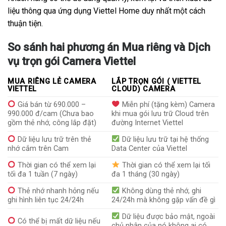
liệu thông qua ứng dụng Viettel Home duy nhất một cách
thuận tiện.
So sánh hai phương án Mua riêng và Dịch
vụ trọn gói Camera Viettel
MUA RIÊNG LẺ CAMERA
LẮP TRỌN GÓI ( VIETTEL
VIETTEL
CLOUD) CAMERA
Giá bán từ 690.000 –
Miễn phí (tặng kèm) Camera
990.000 đ/cam (Chưa bao
khi mua gói lưu trữ Cloud trên
gồm thẻ nhớ, công lắp đặt)
đường Internet Viettel
Dữ liệu lưu trữ trên thẻ
Dữ liệu lưu trữ tại hệ thống
nhớ cắm trên Cam
Data Center của Viettel
Thời gian có thể xem lại
Thời gian có thể xem lại tối
tối đa 1 tuần (7 ngày)
đa 1 tháng (30 ngày)
Thẻ nhớ nhanh hỏng nếu
Không dùng thẻ nhớ, ghi
ghi hình liên tục 24/24h
24/24h mà không gặp vấn đề gì
Dữ liệu được bảo mật, ngoài
Có thể bị mất dữ liệu nếu
chủ nhân của nó không ai có