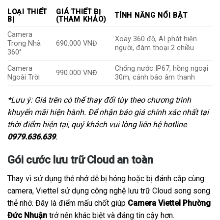
LOẠI THIẾT
GIÁ THIẾT BỊ
TÍNH NĂNG NỔI BẬT
BỊ
(THAM KHẢO)
Camera
Xoay 360 độ, AI phát hiện
Trong Nhà
690.000 VNĐ
người, đàm thoại 2 chiều
360°
Camera
Chống nước IP67, hồng ngoại
990.000 VNĐ
Ngoài Trời
30m, cảnh báo âm thanh
*Lưu ý: Giá trên có thể thay đổi tùy theo chương trình
khuyến mãi hiện hành. Để nhận báo giá chính xác nhất tại
thời điểm hiện tại, quý khách vui lòng liên hệ hotline
0979.636.639
.
Gói cước lưu trữ Cloud an toàn
Thay vì sử dụng thẻ nhớ dễ bị hỏng hoặc bị đánh cắp cùng
camera, Viettel sử dụng công nghệ lưu trữ Cloud song song
thẻ nhớ. Đây là điểm mấu chốt giúp
Camera Viettel Phường
Đức Nhuận
trở nên khác biệt và đáng tin cậy hơn.