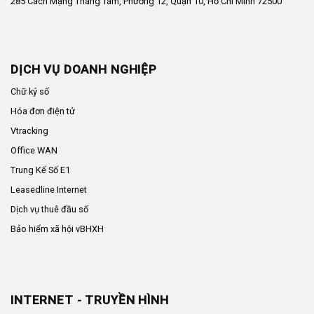
285 Cách Mạng Tháng Tám, Phường 12, Quận 10, Hồ Chí Minh 72500
DỊCH VỤ DOANH NGHIỆP
Chữ ký số
Hóa đơn điện tử
Vtracking
Office WAN
Trung Kế Số E1
Leasedline Internet
Dịch vụ thuê đầu số
Bảo hiểm xã hội vBHXH
INTERNET - TRUYỀN HÌNH