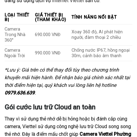
đang sử dụng dịch vụ
Internet Viettel
sẵn có.
LOẠI THIẾT
GIÁ THIẾT BỊ
TÍNH NĂNG NỔI BẬT
BỊ
(THAM KHẢO)
Camera
Xoay 360 độ, AI phát hiện
Trong Nhà
690.000 VNĐ
người, đàm thoại 2 chiều
360°
Camera
Chống nước IP67, hồng ngoại
990.000 VNĐ
Ngoài Trời
30m, cảnh báo âm thanh
*Lưu ý: Giá trên có thể thay đổi tùy theo chương trình
khuyến mãi hiện hành. Để nhận báo giá chính xác nhất tại
thời điểm hiện tại, quý khách vui lòng liên hệ hotline
0979.636.639
.
Gói cước lưu trữ Cloud an toàn
Thay vì sử dụng thẻ nhớ dễ bị hỏng hoặc bị đánh cắp cùng
camera, Viettel sử dụng công nghệ lưu trữ Cloud song song
thẻ nhớ. Đây là điểm mấu chốt giúp
Camera Viettel Phường