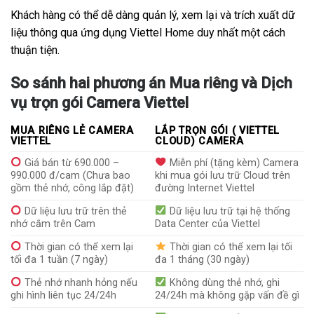
Khách hàng có thể dễ dàng quản lý, xem lại và trích xuất dữ
liệu thông qua ứng dụng Viettel Home duy nhất một cách
thuận tiện.
So sánh hai phương án Mua riêng và Dịch
vụ trọn gói Camera Viettel
MUA RIÊNG LẺ CAMERA
LẮP TRỌN GÓI ( VIETTEL
VIETTEL
CLOUD) CAMERA
Giá bán từ 690.000 –
Miễn phí (tặng kèm) Camera
990.000 đ/cam (Chưa bao
khi mua gói lưu trữ Cloud trên
gồm thẻ nhớ, công lắp đặt)
đường Internet Viettel
Dữ liệu lưu trữ trên thẻ
Dữ liệu lưu trữ tại hệ thống
nhớ cắm trên Cam
Data Center của Viettel
Thời gian có thể xem lại
Thời gian có thể xem lại tối
tối đa 1 tuần (7 ngày)
đa 1 tháng (30 ngày)
Thẻ nhớ nhanh hỏng nếu
Không dùng thẻ nhớ, ghi
ghi hình liên tục 24/24h
24/24h mà không gặp vấn đề gì