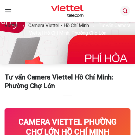
Bỏ
qua
nội
Viettel
›
Camera Viettel - Hồ Chí Minh
›
Tư vấn Camera
dung
Viettel Hồ Chí Minh: Phường Chợ Lớn
Tư vấn Camera Viettel Hồ Chí Minh:
Phường Chợ Lớn
CAMERA VIETTEL PHƯỜNG
CHỢ LỚN HỒ CHÍ MINH