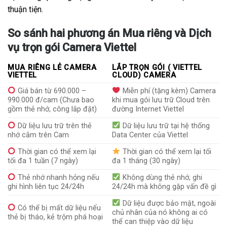
thuận tiện.
So sánh hai phương án Mua riêng và Dịch
vụ trọn gói Camera Viettel
MUA RIÊNG LẺ CAMERA
LẮP TRỌN GÓI ( VIETTEL
VIETTEL
CLOUD) CAMERA
Giá bán từ 690.000 –
Miễn phí (tặng kèm) Camera
990.000 đ/cam (Chưa bao
khi mua gói lưu trữ Cloud trên
gồm thẻ nhớ, công lắp đặt)
đường Internet Viettel
Dữ liệu lưu trữ trên thẻ
Dữ liệu lưu trữ tại hệ thống
nhớ cắm trên Cam
Data Center của Viettel
Thời gian có thể xem lại
Thời gian có thể xem lại tối
tối đa 1 tuần (7 ngày)
đa 1 tháng (30 ngày)
Thẻ nhớ nhanh hỏng nếu
Không dùng thẻ nhớ, ghi
ghi hình liên tục 24/24h
24/24h mà không gặp vấn đề gì
Dữ liệu được bảo mật, ngoài
Có thể bị mất dữ liệu nếu
chủ nhân của nó không ai có
thẻ bị tháo, kẻ trộm phá hoại
thể can thiệp vào dữ liệu