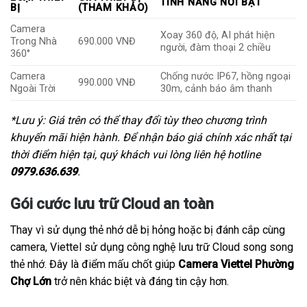
TÍNH NĂNG NỔI BẬT
BỊ
(THAM KHẢO)
Camera
Xoay 360 độ, AI phát hiện
Trong Nhà
690.000 VNĐ
người, đàm thoại 2 chiều
360°
Camera
Chống nước IP67, hồng ngoại
990.000 VNĐ
Ngoài Trời
30m, cảnh báo âm thanh
*Lưu ý: Giá trên có thể thay đổi tùy theo chương trình
khuyến mãi hiện hành. Để nhận báo giá chính xác nhất tại
thời điểm hiện tại, quý khách vui lòng liên hệ hotline
0979.636.639
.
Gói cước lưu trữ Cloud an toàn
Thay vì sử dụng thẻ nhớ dễ bị hỏng hoặc bị đánh cắp cùng
camera, Viettel sử dụng công nghệ lưu trữ Cloud song song
thẻ nhớ. Đây là điểm mấu chốt giúp
Camera Viettel Phường
Chợ Lớn
trở nên khác biệt và đáng tin cậy hơn.