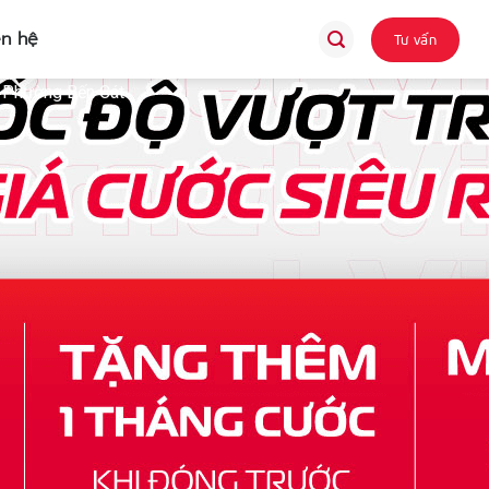
ên hệ
Tư vấn
: Phường Bến Cát