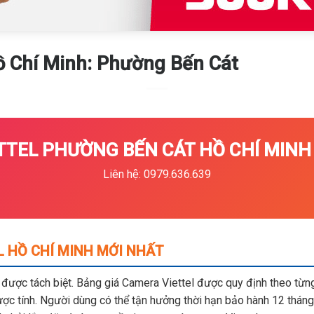
Hồ Chí Minh: Phường Bến Cát
TEL PHƯỜNG BẾN CÁT HỒ CHÍ MINH 
Liên hệ: 0979.636.639
L HỒ CHÍ MINH MỚI NHẤT
m được tách biệt. Bảng giá Camera Viettel được quy định theo từng 
c tính. Người dùng có thể tận hưởng thời hạn bảo hành 12 tháng,