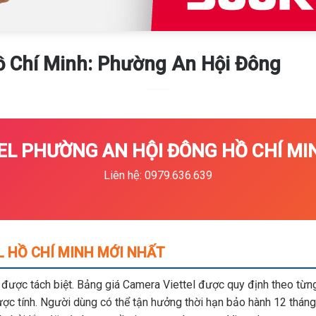
Hồ Chí Minh: Phường An Hội Đông
L PHƯỜNG AN HỘI ĐÔNG HỒ CHÍ MIN
Liên hệ: 0979.636.639
L HỒ CHÍ MINH MỚI NHẤT
m được tách biệt. Bảng giá Camera Viettel được quy định theo từng 
c tính. Người dùng có thể tận hưởng thời hạn bảo hành 12 tháng,