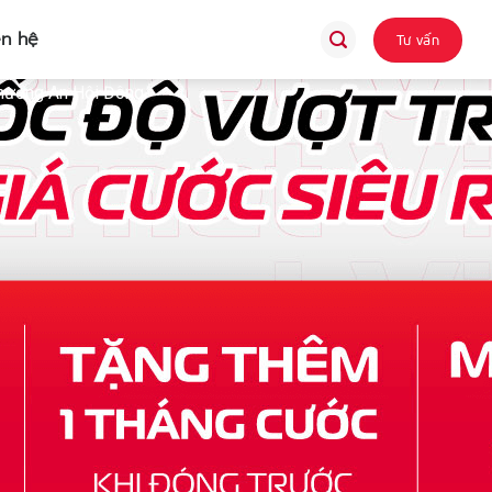
ên hệ
Tư vấn
Phường An Hội Đông