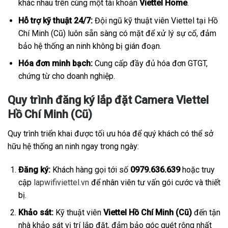
khác nhau trên cùng một tài khoản
Viettel Home
.
Hỗ trợ kỹ thuật 24/7:
Đội ngũ kỹ thuật viên Viettel tại Hồ
Chí Minh (Cũ) luôn sẵn sàng có mặt để xử lý sự cố, đảm
bảo hệ thống an ninh không bị gián đoạn.
Hóa đơn minh bạch:
Cung cấp đầy đủ hóa đơn GTGT,
chứng từ cho doanh nghiệp.
Quy trình đăng ký lắp đặt Camera Viettel
Hồ Chí Minh (Cũ)
Quy trình triển khai được tối ưu hóa để quý khách có thể sở
hữu hệ thống an ninh ngay trong ngày:
Đăng ký:
Khách hàng gọi tới số
0979.636.639
hoặc truy
cập
lapwifiviettel.vn
để nhân viên tư vấn gói cước và thiết
bị.
Khảo sát:
Kỹ thuật viên
Viettel Hồ Chí Minh (Cũ)
đến tận
nhà khảo sát vị trí lắp đặt, đảm bảo góc quét rộng nhất