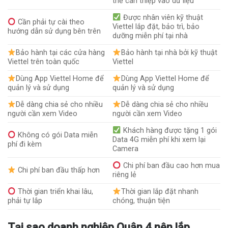
thể can thiệp vào dữ liệu
Được nhân viên kỹ thuật
Cần phải tự cài theo
Viettel lắp đặt, bảo trì, bảo
hướng dẫn sử dụng bên trên
dưỡng miễn phí tại nhà
Bảo hành tại các cửa hàng
Bảo hành tại nhà bởi kỹ thuật
Viettel trên toàn quốc
Viettel
Dùng App Viettel Home để
Dùng App Viettel Home để
quản lý và sử dụng
quản lý và sử dụng
Dễ dàng chia sẻ cho nhiều
Dễ dàng chia sẻ cho nhiều
người cần xem Video
người cần xem Video
Khách hàng được tặng 1 gói
Không có gói Data miễn
Data 4G miễn phí khi xem lại
phí đi kèm
Camera
Chi phí ban đầu cao hơn mua
Chi phí ban đầu thấp hơn
riêng lẻ
Thời gian triển khai lâu,
Thời gian lắp đặt nhanh
phải tự lắp
chóng, thuận tiện
Tại sao doanh nghiệp Quận 4 nên lắp