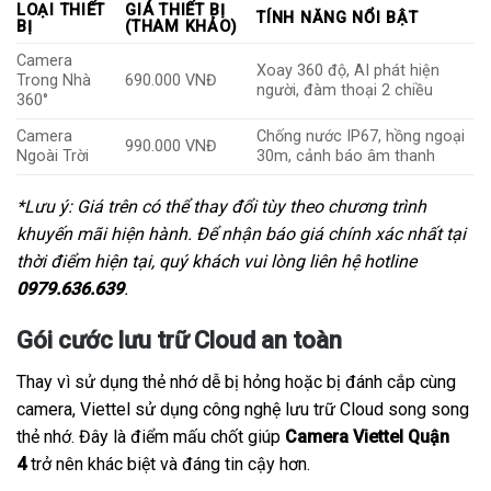
LOẠI THIẾT
GIÁ THIẾT BỊ
TÍNH NĂNG NỔI BẬT
BỊ
(THAM KHẢO)
Camera
Xoay 360 độ, AI phát hiện
Trong Nhà
690.000 VNĐ
người, đàm thoại 2 chiều
360°
Camera
Chống nước IP67, hồng ngoại
990.000 VNĐ
Ngoài Trời
30m, cảnh báo âm thanh
*Lưu ý: Giá trên có thể thay đổi tùy theo chương trình
khuyến mãi hiện hành. Để nhận báo giá chính xác nhất tại
thời điểm hiện tại, quý khách vui lòng liên hệ hotline
0979.636.639
.
Gói cước lưu trữ Cloud an toàn
Thay vì sử dụng thẻ nhớ dễ bị hỏng hoặc bị đánh cắp cùng
camera, Viettel sử dụng công nghệ lưu trữ Cloud song song
thẻ nhớ. Đây là điểm mấu chốt giúp
Camera Viettel Quận
4
trở nên khác biệt và đáng tin cậy hơn.