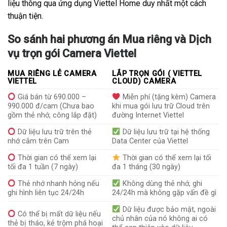
liệu thông qua ứng dụng Viettel Home duy nhất một cách
thuận tiện.
So sánh hai phương án Mua riêng và Dịch
vụ trọn gói Camera Viettel
MUA RIÊNG LẺ CAMERA
LẮP TRỌN GÓI ( VIETTEL
VIETTEL
CLOUD) CAMERA
Giá bán từ 690.000 –
Miễn phí (tặng kèm) Camera
990.000 đ/cam (Chưa bao
khi mua gói lưu trữ Cloud trên
gồm thẻ nhớ, công lắp đặt)
đường Internet Viettel
Dữ liệu lưu trữ trên thẻ
Dữ liệu lưu trữ tại hệ thống
nhớ cắm trên Cam
Data Center của Viettel
Thời gian có thể xem lại
Thời gian có thể xem lại tối
tối đa 1 tuần (7 ngày)
đa 1 tháng (30 ngày)
Thẻ nhớ nhanh hỏng nếu
Không dùng thẻ nhớ, ghi
ghi hình liên tục 24/24h
24/24h mà không gặp vấn đề gì
Dữ liệu được bảo mật, ngoài
Có thể bị mất dữ liệu nếu
chủ nhân của nó không ai có
thẻ bị tháo, kẻ trộm phá hoại