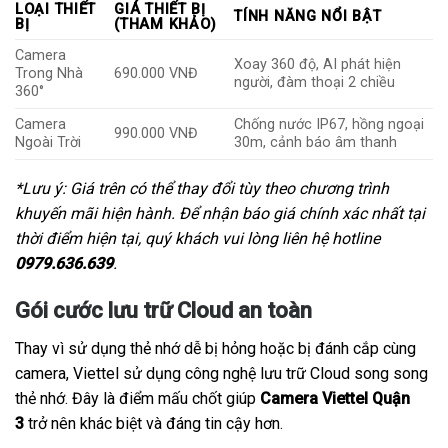
LOẠI THIẾT
GIÁ THIẾT BỊ
TÍNH NĂNG NỔI BẬT
BỊ
(THAM KHẢO)
Camera
Xoay 360 độ, AI phát hiện
Trong Nhà
690.000 VNĐ
người, đàm thoại 2 chiều
360°
Camera
Chống nước IP67, hồng ngoại
990.000 VNĐ
Ngoài Trời
30m, cảnh báo âm thanh
*Lưu ý: Giá trên có thể thay đổi tùy theo chương trình
khuyến mãi hiện hành. Để nhận báo giá chính xác nhất tại
thời điểm hiện tại, quý khách vui lòng liên hệ hotline
0979.636.639
.
Gói cước lưu trữ Cloud an toàn
Thay vì sử dụng thẻ nhớ dễ bị hỏng hoặc bị đánh cắp cùng
camera, Viettel sử dụng công nghệ lưu trữ Cloud song song
thẻ nhớ. Đây là điểm mấu chốt giúp
Camera Viettel Quận
3
trở nên khác biệt và đáng tin cậy hơn.