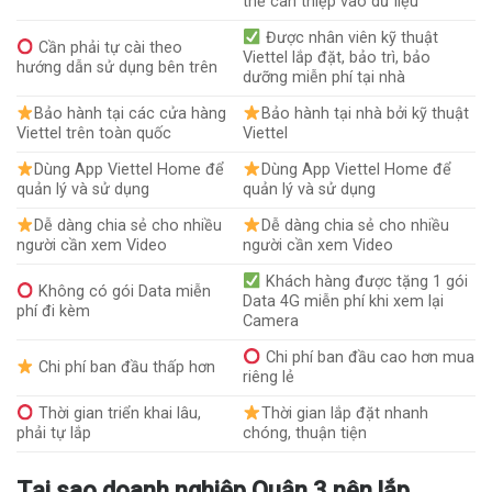
thể can thiệp vào dữ liệu
Được nhân viên kỹ thuật
Cần phải tự cài theo
Viettel lắp đặt, bảo trì, bảo
hướng dẫn sử dụng bên trên
dưỡng miễn phí tại nhà
Bảo hành tại các cửa hàng
Bảo hành tại nhà bởi kỹ thuật
Viettel trên toàn quốc
Viettel
Dùng App Viettel Home để
Dùng App Viettel Home để
quản lý và sử dụng
quản lý và sử dụng
Dễ dàng chia sẻ cho nhiều
Dễ dàng chia sẻ cho nhiều
người cần xem Video
người cần xem Video
Khách hàng được tặng 1 gói
Không có gói Data miễn
Data 4G miễn phí khi xem lại
phí đi kèm
Camera
Chi phí ban đầu cao hơn mua
Chi phí ban đầu thấp hơn
riêng lẻ
Thời gian triển khai lâu,
Thời gian lắp đặt nhanh
phải tự lắp
chóng, thuận tiện
Tại sao doanh nghiệp Quận 3 nên lắp