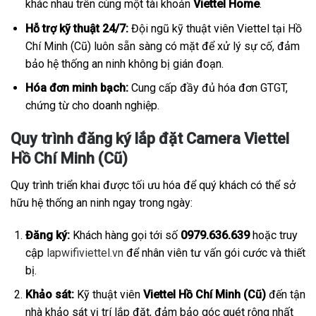
khác nhau trên cùng một tài khoản
Viettel Home
.
Hỗ trợ kỹ thuật 24/7:
Đội ngũ kỹ thuật viên Viettel tại Hồ
Chí Minh (Cũ) luôn sẵn sàng có mặt để xử lý sự cố, đảm
bảo hệ thống an ninh không bị gián đoạn.
Hóa đơn minh bạch:
Cung cấp đầy đủ hóa đơn GTGT,
chứng từ cho doanh nghiệp.
Quy trình đăng ký lắp đặt Camera Viettel
Hồ Chí Minh (Cũ)
Quy trình triển khai được tối ưu hóa để quý khách có thể sở
hữu hệ thống an ninh ngay trong ngày:
Đăng ký:
Khách hàng gọi tới số
0979.636.639
hoặc truy
cập
lapwifiviettel.vn
để nhân viên tư vấn gói cước và thiết
bị.
Khảo sát:
Kỹ thuật viên
Viettel Hồ Chí Minh (Cũ)
đến tận
nhà khảo sát vị trí lắp đặt, đảm bảo góc quét rộng nhất