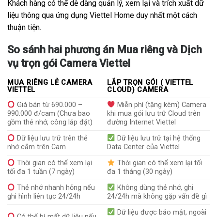
Khách hàng có thể dễ dàng quản lý, xem lại và trích xuất dữ
liệu thông qua ứng dụng Viettel Home duy nhất một cách
thuận tiện.
So sánh hai phương án Mua riêng và Dịch
vụ trọn gói Camera Viettel
MUA RIÊNG LẺ CAMERA
LẮP TRỌN GÓI ( VIETTEL
VIETTEL
CLOUD) CAMERA
Giá bán từ 690.000 –
Miễn phí (tặng kèm) Camera
990.000 đ/cam (Chưa bao
khi mua gói lưu trữ Cloud trên
gồm thẻ nhớ, công lắp đặt)
đường Internet Viettel
Dữ liệu lưu trữ trên thẻ
Dữ liệu lưu trữ tại hệ thống
nhớ cắm trên Cam
Data Center của Viettel
Thời gian có thể xem lại
Thời gian có thể xem lại tối
tối đa 1 tuần (7 ngày)
đa 1 tháng (30 ngày)
Thẻ nhớ nhanh hỏng nếu
Không dùng thẻ nhớ, ghi
ghi hình liên tục 24/24h
24/24h mà không gặp vấn đề gì
Dữ liệu được bảo mật, ngoài
Có thể bị mất dữ liệu nếu