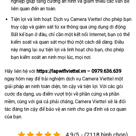
nghiệp giúp tăng cường an ninh và giảm thiểu các vấn đề
liên quan đến an toàn.
Tiện lợi và linh hoạt: Dịch vụ Camera Viettel cho phép bạn
truy cập và giám sát từ xa thông qua ứng dụng di động.
Bất kể bạn ở đâu, chỉ cần một kết nối Internet, bạn có thể
kiểm soát và quan sát mọi thứ một cách dễ dàng. Điều
này mang lại sự tiện lợi và linh hoạt cho bạn, cho phép
bạn kiểm soát an ninh mọi lúc, mọi nơi.
Hãy liên hệ với
https://lapwifiviettel.vn – 0979.636.639
ngay hôm nay để trải nghiệm dịch vụ Camera Viettel một
giải pháp an ninh toàn diện, tin cậy và tiện lợi. Với các gói
cước đa dạng, ưu điểm vượt trội về phần cứng và phần
mềm, cùng với giá cả phải chăng, Camera Viettel sẽ là đối
tác đáng tin cậy để bảo vệ an ninh cho gia đình và cơ quan
của bạn.
4.9/5 - (2118 bình chọn)