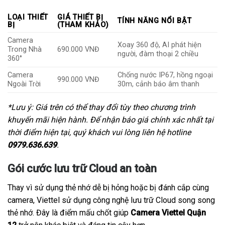
LOẠI THIẾT
GIÁ THIẾT BỊ
TÍNH NĂNG NỔI BẬT
BỊ
(THAM KHẢO)
Camera
Xoay 360 độ, AI phát hiện
Trong Nhà
690.000 VNĐ
người, đàm thoại 2 chiều
360°
Camera
Chống nước IP67, hồng ngoại
990.000 VNĐ
Ngoài Trời
30m, cảnh báo âm thanh
*Lưu ý: Giá trên có thể thay đổi tùy theo chương trình
khuyến mãi hiện hành. Để nhận báo giá chính xác nhất tại
thời điểm hiện tại, quý khách vui lòng liên hệ hotline
0979.636.639
.
Gói cước lưu trữ Cloud an toàn
Thay vì sử dụng thẻ nhớ dễ bị hỏng hoặc bị đánh cắp cùng
camera, Viettel sử dụng công nghệ lưu trữ Cloud song song
thẻ nhớ. Đây là điểm mấu chốt giúp
Camera Viettel Quận