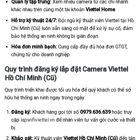
Quản lý tập trung:
Xem nhiều camera từ các chi nhánh
khác nhau trên cùng một tài khoản
Viettel Home
.
Hỗ trợ kỹ thuật 24/7:
Đội ngũ kỹ thuật viên Viettel tại Hồ
Chí Minh (Cũ) luôn sẵn sàng có mặt để xử lý sự cố, đảm
bảo hệ thống an ninh không bị gián đoạn.
Hóa đơn minh bạch:
Cung cấp đầy đủ hóa đơn GTGT,
chứng từ cho doanh nghiệp.
Quy trình đăng ký lắp đặt Camera Viettel
Hồ Chí Minh (Cũ)
Quy trình triển khai được tối ưu hóa để quý khách có thể sở
hữu hệ thống an ninh ngay trong ngày:
Đăng ký:
Khách hàng gọi tới số
0979.636.639
hoặc truy
cập
lapwifiviettel.vn
để nhân viên tư vấn gói cước và thiết
bị.
Khảo sát:
Kỹ thuật viên
Viettel Hồ Chí Minh (Cũ)
đến tận