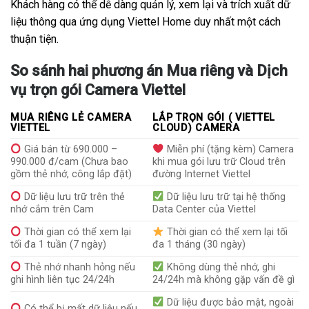
Khách hàng có thể dễ dàng quản lý, xem lại và trích xuất dữ
liệu thông qua ứng dụng Viettel Home duy nhất một cách
thuận tiện.
So sánh hai phương án Mua riêng và Dịch
vụ trọn gói Camera Viettel
MUA RIÊNG LẺ CAMERA
LẮP TRỌN GÓI ( VIETTEL
VIETTEL
CLOUD) CAMERA
Giá bán từ 690.000 –
Miễn phí (tặng kèm) Camera
990.000 đ/cam (Chưa bao
khi mua gói lưu trữ Cloud trên
gồm thẻ nhớ, công lắp đặt)
đường Internet Viettel
Dữ liệu lưu trữ trên thẻ
Dữ liệu lưu trữ tại hệ thống
nhớ cắm trên Cam
Data Center của Viettel
Thời gian có thể xem lại
Thời gian có thể xem lại tối
tối đa 1 tuần (7 ngày)
đa 1 tháng (30 ngày)
Thẻ nhớ nhanh hỏng nếu
Không dùng thẻ nhớ, ghi
ghi hình liên tục 24/24h
24/24h mà không gặp vấn đề gì
Dữ liệu được bảo mật, ngoài
Có thể bị mất dữ liệu nếu