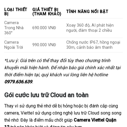
LOẠI THIẾT
GIÁ THIẾT BỊ
TÍNH NĂNG NỔI BẬT
BỊ
(THAM KHẢO)
Camera
Xoay 360 độ, AI phát hiện
Trong Nhà
690.000 VNĐ
người, đàm thoại 2 chiều
360°
Camera
Chống nước IP67, hồng ngoại
990.000 VNĐ
Ngoài Trời
30m, cảnh báo âm thanh
*Lưu ý: Giá trên có thể thay đổi tùy theo chương trình
khuyến mãi hiện hành. Để nhận báo giá chính xác nhất tại
thời điểm hiện tại, quý khách vui lòng liên hệ hotline
0979.636.639
.
Gói cước lưu trữ Cloud an toàn
Thay vì sử dụng thẻ nhớ dễ bị hỏng hoặc bị đánh cắp cùng
camera, Viettel sử dụng công nghệ lưu trữ Cloud song song
thẻ nhớ. Đây là điểm mấu chốt giúp
Camera Viettel Quận