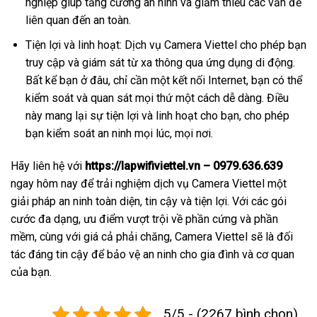
nghiệp giúp tăng cường an ninh và giảm thiểu các vấn đề
liên quan đến an toàn.
Tiện lợi và linh hoạt: Dịch vụ Camera Viettel cho phép bạn
truy cập và giám sát từ xa thông qua ứng dụng di động.
Bất kể bạn ở đâu, chỉ cần một kết nối Internet, bạn có thể
kiểm soát và quan sát mọi thứ một cách dễ dàng. Điều
này mang lại sự tiện lợi và linh hoạt cho bạn, cho phép
bạn kiểm soát an ninh mọi lúc, mọi nơi.
Hãy liên hệ với
https://lapwifiviettel.vn – 0979.636.639
ngay hôm nay để trải nghiệm dịch vụ Camera Viettel một
giải pháp an ninh toàn diện, tin cậy và tiện lợi. Với các gói
cước đa dạng, ưu điểm vượt trội về phần cứng và phần
mềm, cùng với giá cả phải chăng, Camera Viettel sẽ là đối
tác đáng tin cậy để bảo vệ an ninh cho gia đình và cơ quan
của bạn.
5/5 - (2267 bình chọn)