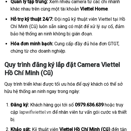
Quản lý tập trung:
Xem nhiều camera từ các chi nhánh
khác nhau trên cùng một tài khoản
Viettel Home
.
Hỗ trợ kỹ thuật 24/7:
Đội ngũ kỹ thuật viên Viettel tại Hồ
Chí Minh (Cũ) luôn sẵn sàng có mặt để xử lý sự cố, đảm
bảo hệ thống an ninh không bị gián đoạn.
Hóa đơn minh bạch:
Cung cấp đầy đủ hóa đơn GTGT,
chứng từ cho doanh nghiệp.
Quy trình đăng ký lắp đặt Camera Viettel
Hồ Chí Minh (Cũ)
Quy trình triển khai được tối ưu hóa để quý khách có thể sở
hữu hệ thống an ninh ngay trong ngày:
Đăng ký:
Khách hàng gọi tới số
0979.636.639
hoặc truy
cập
lapwifiviettel.vn
để nhân viên tư vấn gói cước và thiết
bị.
Khảo sát:
Kỹ thuật viên
Viettel Hồ Chí Minh (Cũ)
đến tận