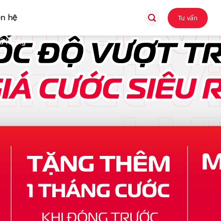
ên hệ
Tư vấn
Xã Krong