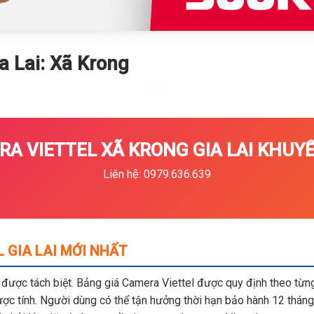
a Lai: Xã Krong
A VIETTEL XÃ KRONG GIA LAI KHUYẾ
Liên hệ: 0979.636.639
 GIA LAI MỚI NHẤT
m được tách biệt. Bảng giá Camera Viettel được quy định theo từng 
c tính. Người dùng có thể tận hưởng thời hạn bảo hành 12 tháng,