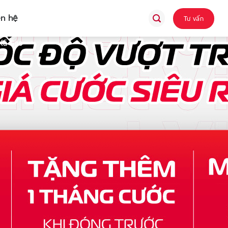
ên hệ
Tư vấn
 Xã Gào