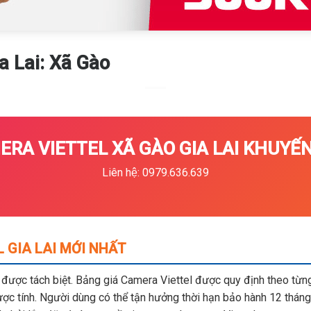
a Lai: Xã Gào
RA VIETTEL XÃ GÀO GIA LAI KHUYẾN
Liên hệ: 0979.636.639
 GIA LAI MỚI NHẤT
m được tách biệt. Bảng giá Camera Viettel được quy định theo từng 
c tính. Người dùng có thể tận hưởng thời hạn bảo hành 12 tháng,