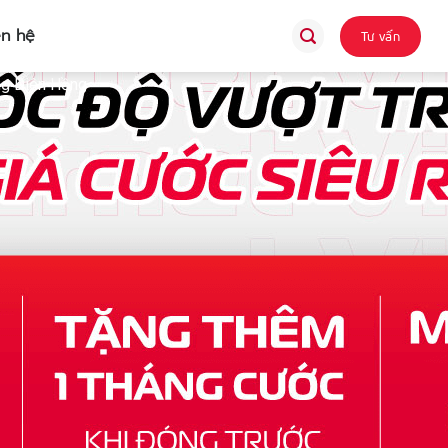
ên hệ
Tư vấn
ờng Diên Hồng