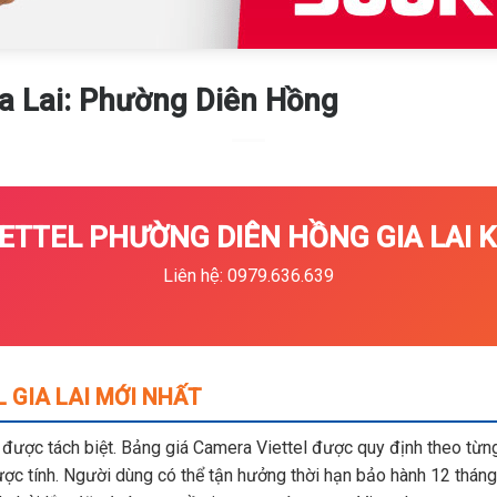
ia Lai: Phường Diên Hồng
ETTEL PHƯỜNG DIÊN HỒNG GIA LAI KH
Liên hệ: 0979.636.639
 GIA LAI MỚI NHẤT
m được tách biệt. Bảng giá Camera Viettel được quy định theo từng 
c tính. Người dùng có thể tận hưởng thời hạn bảo hành 12 tháng,