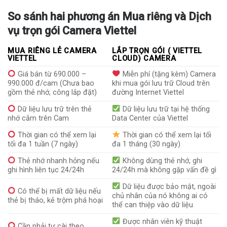
So sánh hai phương án Mua riêng và Dịch
vụ trọn gói Camera Viettel
MUA RIÊNG LẺ CAMERA
LẮP TRỌN GÓI ( VIETTEL
VIETTEL
CLOUD) CAMERA
Giá bán từ 690.000 –
Miễn phí (tặng kèm) Camera
990.000 đ/cam (Chưa bao
khi mua gói lưu trữ Cloud trên
gồm thẻ nhớ, công lắp đặt)
đường Internet Viettel
Dữ liệu lưu trữ trên thẻ
Dữ liệu lưu trữ tại hệ thống
nhớ cắm trên Cam
Data Center của Viettel
Thời gian có thể xem lại
Thời gian có thể xem lại tối
tối đa 1 tuần (7 ngày)
đa 1 tháng (30 ngày)
Thẻ nhớ nhanh hỏng nếu
Không dùng thẻ nhớ, ghi
ghi hình liên tục 24/24h
24/24h mà không gặp vấn đề gì
Dữ liệu được bảo mật, ngoài
Có thể bị mất dữ liệu nếu
chủ nhân của nó không ai có
thẻ bị tháo, kẻ trộm phá hoại
thể can thiệp vào dữ liệu
Được nhân viên kỹ thuật
Cần phải tự cài theo