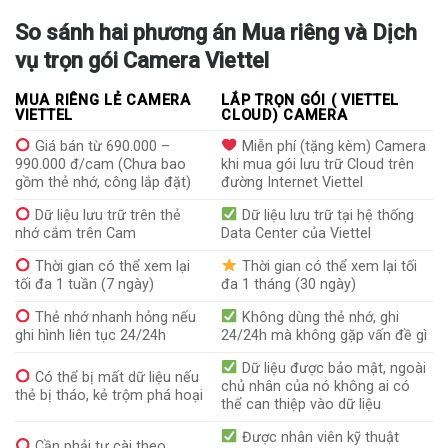
So sánh hai phương án Mua riêng và Dịch
vụ trọn gói Camera Viettel
MUA RIÊNG LẺ CAMERA
LẮP TRỌN GÓI ( VIETTEL
VIETTEL
CLOUD) CAMERA
Giá bán từ 690.000 –
Miễn phí (tặng kèm) Camera
990.000 đ/cam (Chưa bao
khi mua gói lưu trữ Cloud trên
gồm thẻ nhớ, công lắp đặt)
đường Internet Viettel
Dữ liệu lưu trữ trên thẻ
Dữ liệu lưu trữ tại hệ thống
nhớ cắm trên Cam
Data Center của Viettel
Thời gian có thể xem lại
Thời gian có thể xem lại tối
tối đa 1 tuần (7 ngày)
đa 1 tháng (30 ngày)
Thẻ nhớ nhanh hỏng nếu
Không dùng thẻ nhớ, ghi
ghi hình liên tục 24/24h
24/24h mà không gặp vấn đề gì
Dữ liệu được bảo mật, ngoài
Có thể bị mất dữ liệu nếu
chủ nhân của nó không ai có
thẻ bị tháo, kẻ trộm phá hoại
thể can thiệp vào dữ liệu
Được nhân viên kỹ thuật
Cần phải tự cài theo