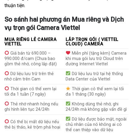
thuận tiện.
So sánh hai phương án Mua riêng và Dịch
vụ trọn gói Camera Viettel
MUA RIÊNG LẺ CAMERA
LẮP TRỌN GÓI ( VIETTEL
VIETTEL
CLOUD) CAMERA
Giá bán từ 690.000 –
Miễn phí (tặng kèm) Camera
990.000 đ/cam (Chưa bao
khi mua gói lưu trữ Cloud trên
gồm thẻ nhớ, công lắp đặt)
đường Internet Viettel
Dữ liệu lưu trữ trên thẻ
Dữ liệu lưu trữ tại hệ thống
nhớ cắm trên Cam
Data Center của Viettel
Thời gian có thể xem lại
Thời gian có thể xem lại tối
tối đa 1 tuần (7 ngày)
đa 1 tháng (30 ngày)
Thẻ nhớ nhanh hỏng nếu
Không dùng thẻ nhớ, ghi
ghi hình liên tục 24/24h
24/24h mà không gặp vấn đề gì
Dữ liệu được bảo mật, ngoài
Có thể bị mất dữ liệu nếu
chủ nhân của nó không ai có
thẻ bị tháo, kẻ trộm phá hoại
thể can thiệp vào dữ liệu