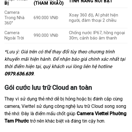
TÍNH NĂNG NỔI BẬT
BỊ
(THAM KHẢO)
Camera
Xoay 360 độ, AI phát hiện
Trong Nhà
690.000 VNĐ
người, đàm thoại 2 chiều
360°
Camera
Chống nước IP67, hồng ngoại
990.000 VNĐ
Ngoài Trời
30m, cảnh báo âm thanh
*Lưu ý: Giá trên có thể thay đổi tùy theo chương trình
khuyến mãi hiện hành. Để nhận báo giá chính xác nhất tại
thời điểm hiện tại, quý khách vui lòng liên hệ hotline
0979.636.639
.
Gói cước lưu trữ Cloud an toàn
Thay vì sử dụng thẻ nhớ dễ bị hỏng hoặc bị đánh cắp cùng
camera, Viettel sử dụng công nghệ lưu trữ Cloud song song
thẻ nhớ. Đây là điểm mấu chốt giúp
Camera Viettel Phường
Tam Phước
trở nên khác biệt và đáng tin cậy hơn.