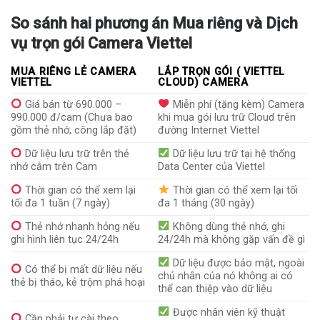
So sánh hai phương án Mua riêng và Dịch
vụ trọn gói Camera Viettel
MUA RIÊNG LẺ CAMERA
LẮP TRỌN GÓI ( VIETTEL
VIETTEL
CLOUD) CAMERA
Giá bán từ 690.000 –
Miễn phí (tặng kèm) Camera
990.000 đ/cam (Chưa bao
khi mua gói lưu trữ Cloud trên
gồm thẻ nhớ, công lắp đặt)
đường Internet Viettel
Dữ liệu lưu trữ trên thẻ
Dữ liệu lưu trữ tại hệ thống
nhớ cắm trên Cam
Data Center của Viettel
Thời gian có thể xem lại
Thời gian có thể xem lại tối
tối đa 1 tuần (7 ngày)
đa 1 tháng (30 ngày)
Thẻ nhớ nhanh hỏng nếu
Không dùng thẻ nhớ, ghi
ghi hình liên tục 24/24h
24/24h mà không gặp vấn đề gì
Dữ liệu được bảo mật, ngoài
Có thể bị mất dữ liệu nếu
chủ nhân của nó không ai có
thẻ bị tháo, kẻ trộm phá hoại
thể can thiệp vào dữ liệu
Được nhân viên kỹ thuật
Cần phải tự cài theo