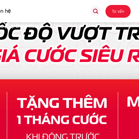
ên hệ
Tư vấn
c (Cũ): Đồng Xoài