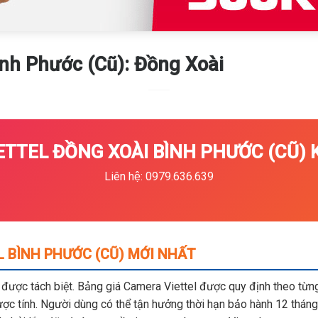
ình Phước (Cũ): Đồng Xoài
TTEL ĐỒNG XOÀI BÌNH PHƯỚC (CŨ) K
Liên hệ: 0979.636.639
 BÌNH PHƯỚC (CŨ) MỚI NHẤT
m được tách biệt. Bảng giá Camera Viettel được quy định theo từng 
c tính. Người dùng có thể tận hưởng thời hạn bảo hành 12 tháng,