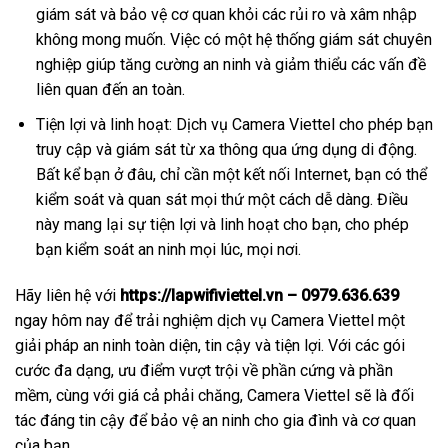
giám sát và bảo vệ cơ quan khỏi các rủi ro và xâm nhập
không mong muốn. Việc có một hệ thống giám sát chuyên
nghiệp giúp tăng cường an ninh và giảm thiểu các vấn đề
liên quan đến an toàn.
Tiện lợi và linh hoạt: Dịch vụ Camera Viettel cho phép bạn
truy cập và giám sát từ xa thông qua ứng dụng di động.
Bất kể bạn ở đâu, chỉ cần một kết nối Internet, bạn có thể
kiểm soát và quan sát mọi thứ một cách dễ dàng. Điều
này mang lại sự tiện lợi và linh hoạt cho bạn, cho phép
bạn kiểm soát an ninh mọi lúc, mọi nơi.
Hãy liên hệ với
https://lapwifiviettel.vn – 0979.636.639
ngay hôm nay để trải nghiệm dịch vụ Camera Viettel một
giải pháp an ninh toàn diện, tin cậy và tiện lợi. Với các gói
cước đa dạng, ưu điểm vượt trội về phần cứng và phần
mềm, cùng với giá cả phải chăng, Camera Viettel sẽ là đối
tác đáng tin cậy để bảo vệ an ninh cho gia đình và cơ quan
của bạn.