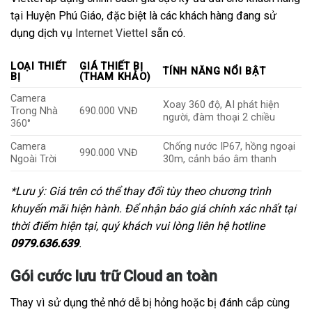
tại Huyện Phú Giáo, đặc biệt là các khách hàng đang sử
dụng dịch vụ
Internet Viettel
sẵn có.
LOẠI THIẾT
GIÁ THIẾT BỊ
TÍNH NĂNG NỔI BẬT
BỊ
(THAM KHẢO)
Camera
Xoay 360 độ, AI phát hiện
Trong Nhà
690.000 VNĐ
người, đàm thoại 2 chiều
360°
Camera
Chống nước IP67, hồng ngoại
990.000 VNĐ
Ngoài Trời
30m, cảnh báo âm thanh
*Lưu ý: Giá trên có thể thay đổi tùy theo chương trình
khuyến mãi hiện hành. Để nhận báo giá chính xác nhất tại
thời điểm hiện tại, quý khách vui lòng liên hệ hotline
0979.636.639
.
Gói cước lưu trữ Cloud an toàn
Thay vì sử dụng thẻ nhớ dễ bị hỏng hoặc bị đánh cắp cùng