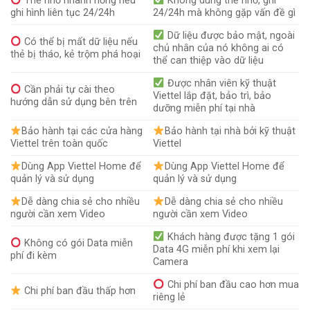
Thẻ nhớ nhanh hỏng nếu
Không dùng thẻ nhớ, ghi
ghi hình liên tục 24/24h
24/24h mà không gặp vấn đề gì
Dữ liệu được bảo mật, ngoài
Có thể bị mất dữ liệu nếu
chủ nhân của nó không ai có
thẻ bị tháo, kẻ trộm phá hoại
thể can thiệp vào dữ liệu
Được nhân viên kỹ thuật
Cần phải tự cài theo
Viettel lắp đặt, bảo trì, bảo
hướng dẫn sử dụng bên trên
dưỡng miễn phí tại nhà
Bảo hành tại các cửa hàng
Bảo hành tại nhà bởi kỹ thuật
Viettel trên toàn quốc
Viettel
Dùng App Viettel Home để
Dùng App Viettel Home để
quản lý và sử dụng
quản lý và sử dụng
Dễ dàng chia sẻ cho nhiều
Dễ dàng chia sẻ cho nhiều
người cần xem Video
người cần xem Video
Khách hàng được tặng 1 gói
Không có gói Data miễn
Data 4G miễn phí khi xem lại
phí đi kèm
Camera
Chi phí ban đầu cao hơn mua
Chi phí ban đầu thấp hơn
riêng lẻ