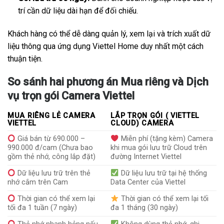
trí cần dữ liệu dài hạn để đối chiếu.
Khách hàng có thể dễ dàng quản lý, xem lại và trích xuất dữ
liệu thông qua ứng dụng Viettel Home duy nhất một cách
thuận tiện.
So sánh hai phương án Mua riêng và Dịch
vụ trọn gói Camera Viettel
MUA RIÊNG LẺ CAMERA
LẮP TRỌN GÓI ( VIETTEL
VIETTEL
CLOUD) CAMERA
Giá bán từ 690.000 –
Miễn phí (tặng kèm) Camera
990.000 đ/cam (Chưa bao
khi mua gói lưu trữ Cloud trên
gồm thẻ nhớ, công lắp đặt)
đường Internet Viettel
Dữ liệu lưu trữ trên thẻ
Dữ liệu lưu trữ tại hệ thống
nhớ cắm trên Cam
Data Center của Viettel
Thời gian có thể xem lại
Thời gian có thể xem lại tối
tối đa 1 tuần (7 ngày)
đa 1 tháng (30 ngày)