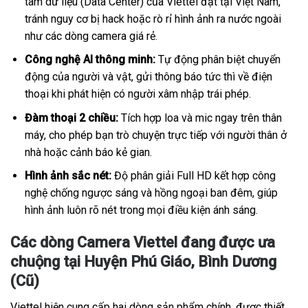
tâm dữ liệu (Data Center) của Viettel đặt tại Việt Nam,
tránh nguy cơ bị hack hoặc rò rỉ hình ảnh ra nước ngoài
như các dòng camera giá rẻ.
Công nghệ AI thông minh:
Tự động phân biệt chuyển
động của người và vật, gửi thông báo tức thì về điện
thoại khi phát hiện có người xâm nhập trái phép.
Đàm thoại 2 chiều:
Tích hợp loa và mic ngay trên thân
máy, cho phép bạn trò chuyện trực tiếp với người thân ở
nhà hoặc cảnh báo kẻ gian.
Hình ảnh sắc nét:
Độ phân giải Full HD kết hợp công
nghệ chống ngược sáng và hồng ngoại ban đêm, giúp
hình ảnh luôn rõ nét trong mọi điều kiện ánh sáng.
Các dòng Camera Viettel đang được ưa
chuộng tại Huyện Phú Giáo, Bình Dương
(Cũ)
Viettel hiện cung cấp hai dòng sản phẩm chính, được thiết