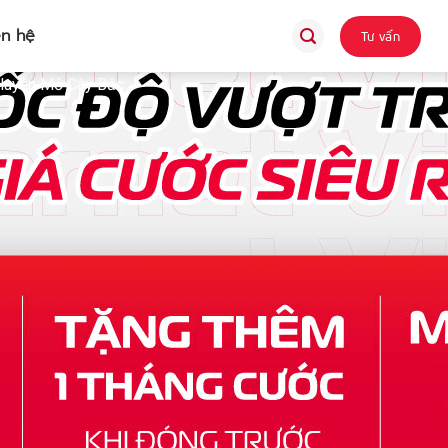
ên hệ
Tư vấn
: Huyện Mỏ Cày Bắc