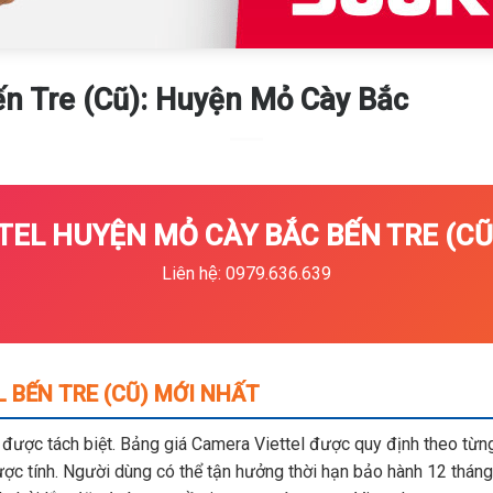
ến Tre (Cũ): Huyện Mỏ Cày Bắc
EL HUYỆN MỎ CÀY BẮC BẾN TRE (CŨ)
Liên hệ: 0979.636.639
 BẾN TRE (CŨ) MỚI NHẤT
m được tách biệt. Bảng giá Camera Viettel được quy định theo từng 
c tính. Người dùng có thể tận hưởng thời hạn bảo hành 12 tháng,