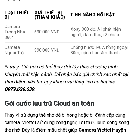
LOẠI THIẾT
GIÁ THIẾT BỊ
TÍNH NĂNG NỔI BẬT
BỊ
(THAM KHẢO)
Camera
Xoay 360 độ, AI phát hiện
Trong Nhà
690.000 VNĐ
người, đàm thoại 2 chiều
360°
Camera
Chống nước IP67, hồng ngoại
990.000 VNĐ
Ngoài Trời
30m, cảnh báo âm thanh
*Lưu ý: Giá trên có thể thay đổi tùy theo chương trình
khuyến mãi hiện hành. Để nhận báo giá chính xác nhất tại
thời điểm hiện tại, quý khách vui lòng liên hệ hotline
0979.636.639
.
Gói cước lưu trữ Cloud an toàn
Thay vì sử dụng thẻ nhớ dễ bị hỏng hoặc bị đánh cắp cùng
camera, Viettel sử dụng công nghệ lưu trữ Cloud song song
thẻ nhớ. Đây là điểm mấu chốt giúp
Camera Viettel Huyện