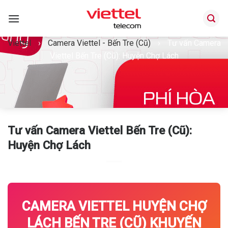
Bỏ
qua
nội
Viettel
›
Camera Viettel - Bến Tre (Cũ)
›
Tư vấn Camera
dung
Viettel Bến Tre (Cũ): Huyện Chợ Lách
Tư vấn Camera Viettel Bến Tre (Cũ):
Huyện Chợ Lách
CAMERA VIETTEL HUYỆN CHỢ
LÁCH BẾN TRE (CŨ) KHUYẾN