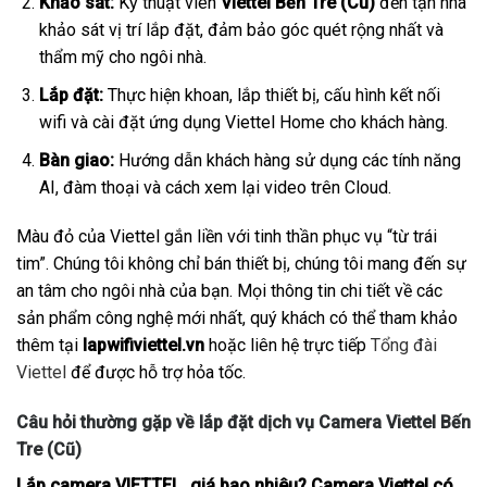
Khảo sát:
Kỹ thuật viên
Viettel Bến Tre (Cũ)
đến tận nhà
khảo sát vị trí lắp đặt, đảm bảo góc quét rộng nhất và
thẩm mỹ cho ngôi nhà.
Lắp đặt:
Thực hiện khoan, lắp thiết bị, cấu hình kết nối
wifi và cài đặt ứng dụng Viettel Home cho khách hàng.
Bàn giao:
Hướng dẫn khách hàng sử dụng các tính năng
AI, đàm thoại và cách xem lại video trên Cloud.
Màu đỏ của Viettel gắn liền với tinh thần phục vụ “từ trái
tim”. Chúng tôi không chỉ bán thiết bị, chúng tôi mang đến sự
an tâm cho ngôi nhà của bạn. Mọi thông tin chi tiết về các
sản phẩm công nghệ mới nhất, quý khách có thể tham khảo
thêm tại
lapwifiviettel.vn
hoặc liên hệ trực tiếp
Tổng đài
Viettel
để được hỗ trợ hỏa tốc.
Câu hỏi thường gặp về lắp đặt dịch vụ Camera Viettel Bến
Tre (Cũ)
Lắp camera VIETTEL giá bao nhiêu? Camera Viettel có