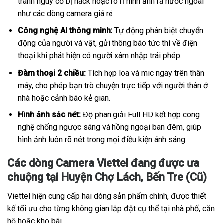
tránh nguy cơ bị hack hoặc rò rỉ hình ảnh ra nước ngoài
như các dòng camera giá rẻ.
Công nghệ AI thông minh:
Tự động phân biệt chuyển
động của người và vật, gửi thông báo tức thì về điện
thoại khi phát hiện có người xâm nhập trái phép.
Đàm thoại 2 chiều:
Tích hợp loa và mic ngay trên thân
máy, cho phép bạn trò chuyện trực tiếp với người thân ở
nhà hoặc cảnh báo kẻ gian.
Hình ảnh sắc nét:
Độ phân giải Full HD kết hợp công
nghệ chống ngược sáng và hồng ngoại ban đêm, giúp
hình ảnh luôn rõ nét trong mọi điều kiện ánh sáng.
Các dòng Camera Viettel đang được ưa
chuộng tại Huyện Chợ Lách, Bến Tre (Cũ)
Viettel hiện cung cấp hai dòng sản phẩm chính, được thiết
kế tối ưu cho từng không gian lắp đặt cụ thể tại nhà phố, căn
hộ hoặc kho bãi.