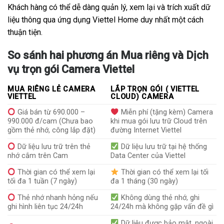
Khách hàng có thể dễ dàng quản lý, xem lại và trích xuất dữ
liệu thông qua ứng dụng Viettel Home duy nhất một cách
thuận tiện.
So sánh hai phương án Mua riêng và Dịch
vụ trọn gói Camera Viettel
MUA RIÊNG LẺ CAMERA
LẮP TRỌN GÓI ( VIETTEL
VIETTEL
CLOUD) CAMERA
Giá bán từ 690.000 –
Miễn phí (tặng kèm) Camera
990.000 đ/cam (Chưa bao
khi mua gói lưu trữ Cloud trên
gồm thẻ nhớ, công lắp đặt)
đường Internet Viettel
Dữ liệu lưu trữ trên thẻ
Dữ liệu lưu trữ tại hệ thống
nhớ cắm trên Cam
Data Center của Viettel
Thời gian có thể xem lại
Thời gian có thể xem lại tối
tối đa 1 tuần (7 ngày)
đa 1 tháng (30 ngày)
Thẻ nhớ nhanh hỏng nếu
Không dùng thẻ nhớ, ghi
ghi hình liên tục 24/24h
24/24h mà không gặp vấn đề gì
Dữ liệu được bảo mật, ngoài