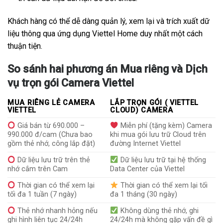
Khách hàng có thể dễ dàng quản lý, xem lại và trích xuất dữ
liệu thông qua ứng dụng Viettel Home duy nhất một cách
thuận tiện.
So sánh hai phương án Mua riêng và Dịch
vụ trọn gói Camera Viettel
MUA RIÊNG LẺ CAMERA
LẮP TRỌN GÓI ( VIETTEL
VIETTEL
CLOUD) CAMERA
Giá bán từ 690.000 –
Miễn phí (tặng kèm) Camera
990.000 đ/cam (Chưa bao
khi mua gói lưu trữ Cloud trên
gồm thẻ nhớ, công lắp đặt)
đường Internet Viettel
Dữ liệu lưu trữ trên thẻ
Dữ liệu lưu trữ tại hệ thống
nhớ cắm trên Cam
Data Center của Viettel
Thời gian có thể xem lại
Thời gian có thể xem lại tối
tối đa 1 tuần (7 ngày)
đa 1 tháng (30 ngày)
Thẻ nhớ nhanh hỏng nếu
Không dùng thẻ nhớ, ghi
ghi hình liên tục 24/24h
24/24h mà không gặp vấn đề gì