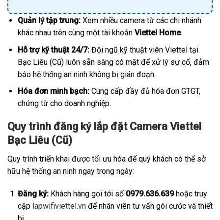
Quản lý tập trung:
Xem nhiều camera từ các chi nhánh
khác nhau trên cùng một tài khoản
Viettel Home
.
Hỗ trợ kỹ thuật 24/7:
Đội ngũ kỹ thuật viên Viettel tại
Bạc Liêu (Cũ) luôn sẵn sàng có mặt để xử lý sự cố, đảm
bảo hệ thống an ninh không bị gián đoạn.
Hóa đơn minh bạch:
Cung cấp đầy đủ hóa đơn GTGT,
chứng từ cho doanh nghiệp.
Quy trình đăng ký lắp đặt Camera Viettel
Bạc Liêu (Cũ)
Quy trình triển khai được tối ưu hóa để quý khách có thể sở
hữu hệ thống an ninh ngay trong ngày:
Đăng ký:
Khách hàng gọi tới số
0979.636.639
hoặc truy
cập
lapwifiviettel.vn
để nhân viên tư vấn gói cước và thiết
bị.