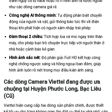
tránh nguy cơ bị hack hoặc rò rỉ hình ảnh ra nước ngoài
như các dòng camera giá rẻ.
Công nghệ AI thông minh:
Tự động phân biệt chuyển
động của người và vật, gửi thông báo tức thì về điện
thoại khi phát hiện có người xâm nhập trái phép.
Đàm thoại 2 chiều:
Tích hợp loa và mic ngay trên thân
máy, cho phép bạn trò chuyện trực tiếp với người thân ở
nhà hoặc cảnh báo kẻ gian.
Hình ảnh sắc nét:
Độ phân giải Full HD kết hợp công
nghệ chống ngược sáng và hồng ngoại ban đêm, giúp
hình ảnh luôn rõ nét trong mọi điều kiện ánh sáng.
Các dòng Camera Viettel đang được ưa
chuộng tại Huyện Phước Long, Bạc Liêu
(Cũ)
Viettel hiện cung cấp hai dòng sản phẩm chính, được thiết
kế tối ưu cho từng không gian lắp đặt cụ thể tại nhà phố, căn