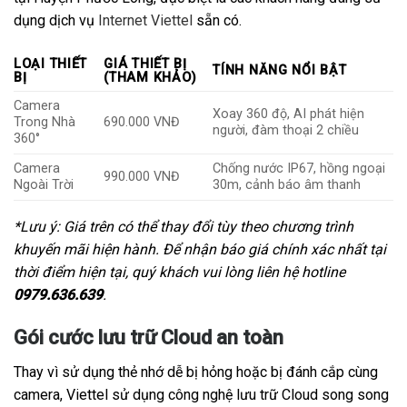
dụng dịch vụ
Internet Viettel
sẵn có.
LOẠI THIẾT
GIÁ THIẾT BỊ
TÍNH NĂNG NỔI BẬT
BỊ
(THAM KHẢO)
Camera
Xoay 360 độ, AI phát hiện
Trong Nhà
690.000 VNĐ
người, đàm thoại 2 chiều
360°
Camera
Chống nước IP67, hồng ngoại
990.000 VNĐ
Ngoài Trời
30m, cảnh báo âm thanh
*Lưu ý: Giá trên có thể thay đổi tùy theo chương trình
khuyến mãi hiện hành. Để nhận báo giá chính xác nhất tại
thời điểm hiện tại, quý khách vui lòng liên hệ hotline
0979.636.639
.
Gói cước lưu trữ Cloud an toàn
Thay vì sử dụng thẻ nhớ dễ bị hỏng hoặc bị đánh cắp cùng
camera, Viettel sử dụng công nghệ lưu trữ Cloud song song