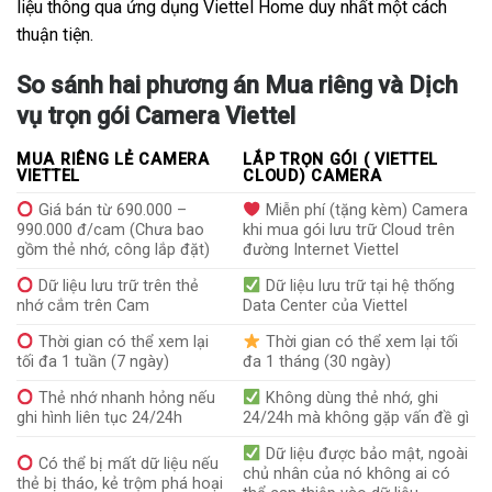
liệu thông qua ứng dụng Viettel Home duy nhất một cách
thuận tiện.
So sánh hai phương án Mua riêng và Dịch
vụ trọn gói Camera Viettel
MUA RIÊNG LẺ CAMERA
LẮP TRỌN GÓI ( VIETTEL
VIETTEL
CLOUD) CAMERA
Giá bán từ 690.000 –
Miễn phí (tặng kèm) Camera
990.000 đ/cam (Chưa bao
khi mua gói lưu trữ Cloud trên
gồm thẻ nhớ, công lắp đặt)
đường Internet Viettel
Dữ liệu lưu trữ trên thẻ
Dữ liệu lưu trữ tại hệ thống
nhớ cắm trên Cam
Data Center của Viettel
Thời gian có thể xem lại
Thời gian có thể xem lại tối
tối đa 1 tuần (7 ngày)
đa 1 tháng (30 ngày)
Thẻ nhớ nhanh hỏng nếu
Không dùng thẻ nhớ, ghi
ghi hình liên tục 24/24h
24/24h mà không gặp vấn đề gì
Dữ liệu được bảo mật, ngoài
Có thể bị mất dữ liệu nếu
chủ nhân của nó không ai có
thẻ bị tháo, kẻ trộm phá hoại