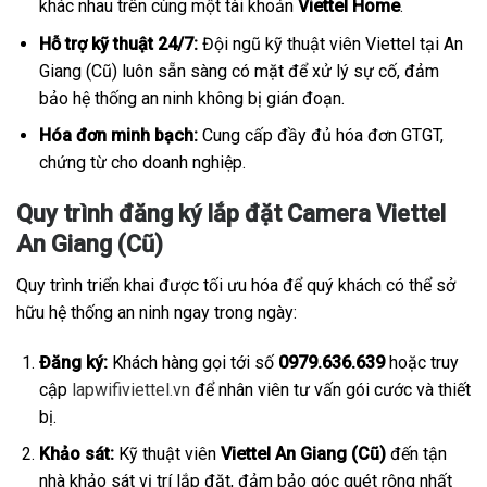
khác nhau trên cùng một tài khoản
Viettel Home
.
Hỗ trợ kỹ thuật 24/7:
Đội ngũ kỹ thuật viên Viettel tại An
Giang (Cũ) luôn sẵn sàng có mặt để xử lý sự cố, đảm
bảo hệ thống an ninh không bị gián đoạn.
Hóa đơn minh bạch:
Cung cấp đầy đủ hóa đơn GTGT,
chứng từ cho doanh nghiệp.
Quy trình đăng ký lắp đặt Camera Viettel
An Giang (Cũ)
Quy trình triển khai được tối ưu hóa để quý khách có thể sở
hữu hệ thống an ninh ngay trong ngày:
Đăng ký:
Khách hàng gọi tới số
0979.636.639
hoặc truy
cập
lapwifiviettel.vn
để nhân viên tư vấn gói cước và thiết
bị.
Khảo sát:
Kỹ thuật viên
Viettel An Giang (Cũ)
đến tận
nhà khảo sát vị trí lắp đặt, đảm bảo góc quét rộng nhất