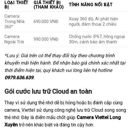
LOẠI THIẾT
GIÁ THIẾT BỊ
TÍNH NĂNG NỔI BẬT
BỊ
(THAM KHẢO)
Camera
Xoay 360 độ, AI phát hiện
Trong Nhà
690.000 VNĐ
người, đàm thoại 2 chiều
360°
Camera
Chống nước IP67, hồng ngoại
990.000 VNĐ
Ngoài Trời
30m, cảnh báo âm thanh
*Lưu ý: Giá trên có thể thay đổi tùy theo chương trình
khuyến mãi hiện hành. Để nhận báo giá chính xác nhất tại
thời điểm hiện tại, quý khách vui lòng liên hệ hotline
0979.636.639
.
Gói cước lưu trữ Cloud an toàn
Thay vì sử dụng thẻ nhớ dễ bị hỏng hoặc bị đánh cắp cùng
camera, Viettel sử dụng công nghệ lưu trữ Cloud song song
thẻ nhớ. Đây là điểm mấu chốt giúp
Camera Viettel Long
Xuyên
trở nên khác biệt và đáng tin cậy hơn.