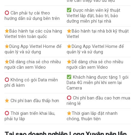
thể can thiệp vào dữ liệu
Được nhân viên kỹ thuật
Cần phải tự cài theo
Viettel lắp đặt, bảo trì, bảo
hướng dẫn sử dụng bên trên
dưỡng miễn phí tại nhà
Bảo hành tại các cửa hàng
Bảo hành tại nhà bởi kỹ thuật
Viettel trên toàn quốc
Viettel
Dùng App Viettel Home để
Dùng App Viettel Home để
quản lý và sử dụng
quản lý và sử dụng
Dễ dàng chia sẻ cho nhiều
Dễ dàng chia sẻ cho nhiều
người cần xem Video
người cần xem Video
Khách hàng được tặng 1 gói
Không có gói Data miễn
Data 4G miễn phí khi xem lại
phí đi kèm
Camera
Chi phí ban đầu cao hơn mua
Chi phí ban đầu thấp hơn
riêng lẻ
Thời gian triển khai lâu,
Thời gian lắp đặt nhanh
phải tự lắp
chóng, thuận tiện
Tại sao doanh nghiệp Long Xuyên nên lắp