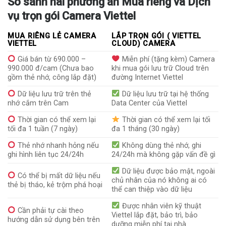
So sánh hai phương án Mua riêng và Dịch
vụ trọn gói Camera Viettel
MUA RIÊNG LẺ CAMERA
LẮP TRỌN GÓI ( VIETTEL
VIETTEL
CLOUD) CAMERA
Giá bán từ 690.000 –
Miễn phí (tặng kèm) Camera
990.000 đ/cam (Chưa bao
khi mua gói lưu trữ Cloud trên
gồm thẻ nhớ, công lắp đặt)
đường Internet Viettel
Dữ liệu lưu trữ trên thẻ
Dữ liệu lưu trữ tại hệ thống
nhớ cắm trên Cam
Data Center của Viettel
Thời gian có thể xem lại
Thời gian có thể xem lại tối
tối đa 1 tuần (7 ngày)
đa 1 tháng (30 ngày)
Thẻ nhớ nhanh hỏng nếu
Không dùng thẻ nhớ, ghi
ghi hình liên tục 24/24h
24/24h mà không gặp vấn đề gì
Dữ liệu được bảo mật, ngoài
Có thể bị mất dữ liệu nếu
chủ nhân của nó không ai có
thẻ bị tháo, kẻ trộm phá hoại
thể can thiệp vào dữ liệu
Được nhân viên kỹ thuật
Cần phải tự cài theo
Viettel lắp đặt, bảo trì, bảo
hướng dẫn sử dụng bên trên
dưỡng miễn phí tại nhà