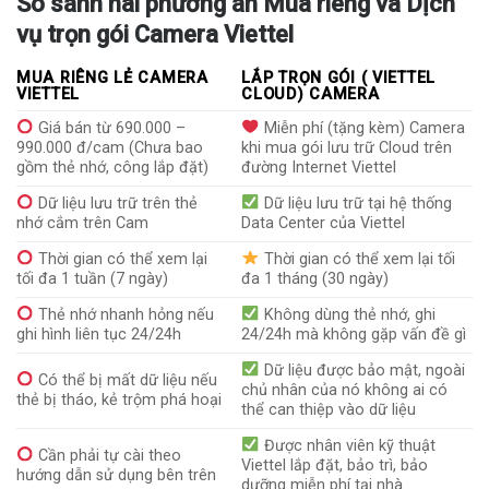
So sánh hai phương án Mua riêng và Dịch
vụ trọn gói Camera Viettel
MUA RIÊNG LẺ CAMERA
LẮP TRỌN GÓI ( VIETTEL
VIETTEL
CLOUD) CAMERA
Giá bán từ 690.000 –
Miễn phí (tặng kèm) Camera
990.000 đ/cam (Chưa bao
khi mua gói lưu trữ Cloud trên
gồm thẻ nhớ, công lắp đặt)
đường Internet Viettel
Dữ liệu lưu trữ trên thẻ
Dữ liệu lưu trữ tại hệ thống
nhớ cắm trên Cam
Data Center của Viettel
Thời gian có thể xem lại
Thời gian có thể xem lại tối
tối đa 1 tuần (7 ngày)
đa 1 tháng (30 ngày)
Thẻ nhớ nhanh hỏng nếu
Không dùng thẻ nhớ, ghi
ghi hình liên tục 24/24h
24/24h mà không gặp vấn đề gì
Dữ liệu được bảo mật, ngoài
Có thể bị mất dữ liệu nếu
chủ nhân của nó không ai có
thẻ bị tháo, kẻ trộm phá hoại
thể can thiệp vào dữ liệu
Được nhân viên kỹ thuật
Cần phải tự cài theo
Viettel lắp đặt, bảo trì, bảo
hướng dẫn sử dụng bên trên
dưỡng miễn phí tại nhà