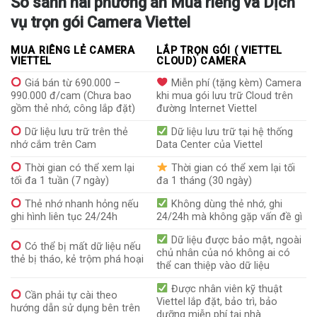
So sánh hai phương án Mua riêng và Dịch
vụ trọn gói Camera Viettel
MUA RIÊNG LẺ CAMERA
LẮP TRỌN GÓI ( VIETTEL
VIETTEL
CLOUD) CAMERA
Giá bán từ 690.000 –
Miễn phí (tặng kèm) Camera
990.000 đ/cam (Chưa bao
khi mua gói lưu trữ Cloud trên
gồm thẻ nhớ, công lắp đặt)
đường Internet Viettel
Dữ liệu lưu trữ trên thẻ
Dữ liệu lưu trữ tại hệ thống
nhớ cắm trên Cam
Data Center của Viettel
Thời gian có thể xem lại
Thời gian có thể xem lại tối
tối đa 1 tuần (7 ngày)
đa 1 tháng (30 ngày)
Thẻ nhớ nhanh hỏng nếu
Không dùng thẻ nhớ, ghi
ghi hình liên tục 24/24h
24/24h mà không gặp vấn đề gì
Dữ liệu được bảo mật, ngoài
Có thể bị mất dữ liệu nếu
chủ nhân của nó không ai có
thẻ bị tháo, kẻ trộm phá hoại
thể can thiệp vào dữ liệu
Được nhân viên kỹ thuật
Cần phải tự cài theo
Viettel lắp đặt, bảo trì, bảo
hướng dẫn sử dụng bên trên
dưỡng miễn phí tại nhà