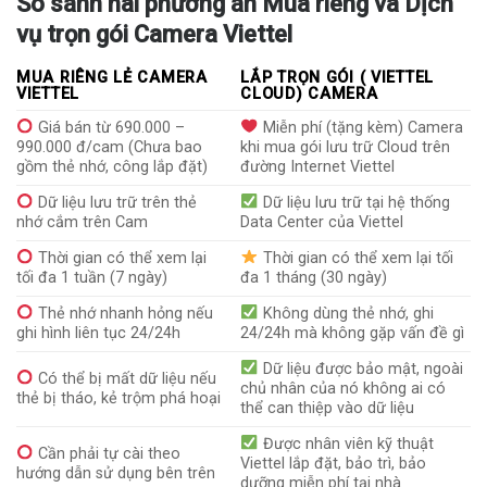
So sánh hai phương án Mua riêng và Dịch
vụ trọn gói Camera Viettel
MUA RIÊNG LẺ CAMERA
LẮP TRỌN GÓI ( VIETTEL
VIETTEL
CLOUD) CAMERA
Giá bán từ 690.000 –
Miễn phí (tặng kèm) Camera
990.000 đ/cam (Chưa bao
khi mua gói lưu trữ Cloud trên
gồm thẻ nhớ, công lắp đặt)
đường Internet Viettel
Dữ liệu lưu trữ trên thẻ
Dữ liệu lưu trữ tại hệ thống
nhớ cắm trên Cam
Data Center của Viettel
Thời gian có thể xem lại
Thời gian có thể xem lại tối
tối đa 1 tuần (7 ngày)
đa 1 tháng (30 ngày)
Thẻ nhớ nhanh hỏng nếu
Không dùng thẻ nhớ, ghi
ghi hình liên tục 24/24h
24/24h mà không gặp vấn đề gì
Dữ liệu được bảo mật, ngoài
Có thể bị mất dữ liệu nếu
chủ nhân của nó không ai có
thẻ bị tháo, kẻ trộm phá hoại
thể can thiệp vào dữ liệu
Được nhân viên kỹ thuật
Cần phải tự cài theo
Viettel lắp đặt, bảo trì, bảo
hướng dẫn sử dụng bên trên
dưỡng miễn phí tại nhà