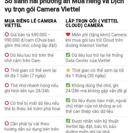
So sánh hai phương án Mua riêng và Dịch
vụ trọn gói Camera Viettel
MUA RIÊNG LẺ CAMERA
LẮP TRỌN GÓI ( VIETTEL
VIETTEL
CLOUD) CAMERA
Giá bán từ 690.000 –
Miễn phí (tặng kèm) Camera
990.000 đ/cam (Chưa bao
khi mua gói lưu trữ Cloud trên
gồm thẻ nhớ, công lắp đặt)
đường Internet Viettel
Dữ liệu lưu trữ trên thẻ
Dữ liệu lưu trữ tại hệ thống
nhớ cắm trên Cam
Data Center của Viettel
Thời gian có thể xem lại
Thời gian có thể xem lại tối
tối đa 1 tuần (7 ngày)
đa 1 tháng (30 ngày)
Thẻ nhớ nhanh hỏng nếu
Không dùng thẻ nhớ, ghi
ghi hình liên tục 24/24h
24/24h mà không gặp vấn đề gì
Dữ liệu được bảo mật, ngoài
Có thể bị mất dữ liệu nếu
chủ nhân của nó không ai có
thẻ bị tháo, kẻ trộm phá hoại
thể can thiệp vào dữ liệu
Được nhân viên kỹ thuật
Cần phải tự cài theo
Viettel lắp đặt, bảo trì, bảo
hướng dẫn sử dụng bên trên
dưỡng miễn phí tại nhà