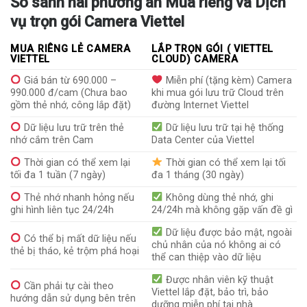
So sánh hai phương án Mua riêng và Dịch
vụ trọn gói Camera Viettel
MUA RIÊNG LẺ CAMERA
LẮP TRỌN GÓI ( VIETTEL
VIETTEL
CLOUD) CAMERA
Giá bán từ 690.000 –
Miễn phí (tặng kèm) Camera
990.000 đ/cam (Chưa bao
khi mua gói lưu trữ Cloud trên
gồm thẻ nhớ, công lắp đặt)
đường Internet Viettel
Dữ liệu lưu trữ trên thẻ
Dữ liệu lưu trữ tại hệ thống
nhớ cắm trên Cam
Data Center của Viettel
Thời gian có thể xem lại
Thời gian có thể xem lại tối
tối đa 1 tuần (7 ngày)
đa 1 tháng (30 ngày)
Thẻ nhớ nhanh hỏng nếu
Không dùng thẻ nhớ, ghi
ghi hình liên tục 24/24h
24/24h mà không gặp vấn đề gì
Dữ liệu được bảo mật, ngoài
Có thể bị mất dữ liệu nếu
chủ nhân của nó không ai có
thẻ bị tháo, kẻ trộm phá hoại
thể can thiệp vào dữ liệu
Được nhân viên kỹ thuật
Cần phải tự cài theo
Viettel lắp đặt, bảo trì, bảo
hướng dẫn sử dụng bên trên
dưỡng miễn phí tại nhà