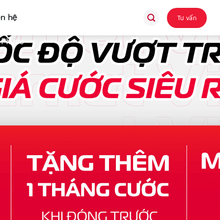
ên hệ
Tư vấn
g Phước