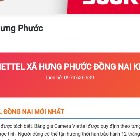
Hưng Phước
ETTEL XÃ HƯNG PHƯỚC ĐỒNG NAI KH
Liên hệ: 0979.636.639
L ĐỒNG NAI MỚI NHẤT
m được tách biệt. Bảng giá Camera Viettel được quy định theo từng 
c tính. Người dùng có thể tận hưởng thời hạn bảo hành 12 tháng,