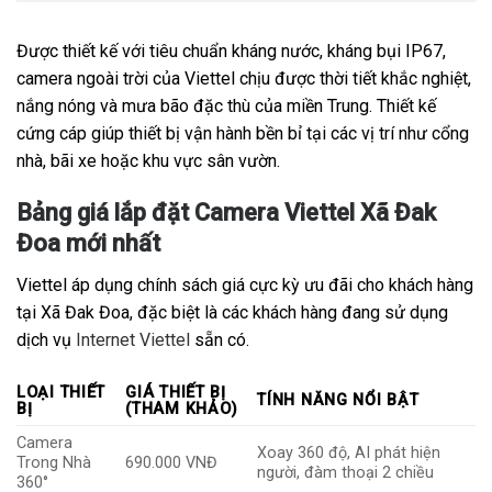
Được thiết kế với tiêu chuẩn kháng nước, kháng bụi IP67,
camera ngoài trời của Viettel chịu được thời tiết khắc nghiệt,
nắng nóng và mưa bão đặc thù của miền Trung. Thiết kế
cứng cáp giúp thiết bị vận hành bền bỉ tại các vị trí như cổng
nhà, bãi xe hoặc khu vực sân vườn.
Bảng giá lắp đặt Camera Viettel Xã Đak
Đoa mới nhất
Viettel áp dụng chính sách giá cực kỳ ưu đãi cho khách hàng
tại Xã Đak Đoa, đặc biệt là các khách hàng đang sử dụng
dịch vụ
Internet Viettel
sẵn có.
LOẠI THIẾT
GIÁ THIẾT BỊ
TÍNH NĂNG NỔI BẬT
BỊ
(THAM KHẢO)
Camera
Xoay 360 độ, AI phát hiện
Trong Nhà
690.000 VNĐ
người, đàm thoại 2 chiều
360°