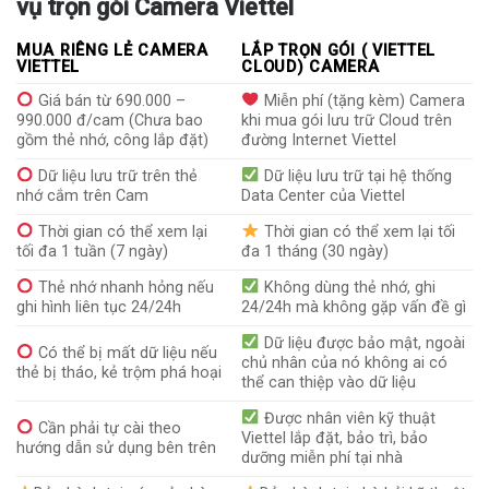
vụ trọn gói Camera Viettel
MUA RIÊNG LẺ CAMERA
LẮP TRỌN GÓI ( VIETTEL
VIETTEL
CLOUD) CAMERA
Giá bán từ 690.000 –
Miễn phí (tặng kèm) Camera
990.000 đ/cam (Chưa bao
khi mua gói lưu trữ Cloud trên
gồm thẻ nhớ, công lắp đặt)
đường Internet Viettel
Dữ liệu lưu trữ trên thẻ
Dữ liệu lưu trữ tại hệ thống
nhớ cắm trên Cam
Data Center của Viettel
Thời gian có thể xem lại
Thời gian có thể xem lại tối
tối đa 1 tuần (7 ngày)
đa 1 tháng (30 ngày)
Thẻ nhớ nhanh hỏng nếu
Không dùng thẻ nhớ, ghi
ghi hình liên tục 24/24h
24/24h mà không gặp vấn đề gì
Dữ liệu được bảo mật, ngoài
Có thể bị mất dữ liệu nếu
chủ nhân của nó không ai có
thẻ bị tháo, kẻ trộm phá hoại
thể can thiệp vào dữ liệu
Được nhân viên kỹ thuật
Cần phải tự cài theo
Viettel lắp đặt, bảo trì, bảo
hướng dẫn sử dụng bên trên
dưỡng miễn phí tại nhà