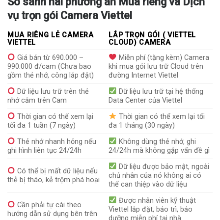
So sánh hai phương án Mua riêng và Dịch
vụ trọn gói Camera Viettel
MUA RIÊNG LẺ CAMERA
LẮP TRỌN GÓI ( VIETTEL
VIETTEL
CLOUD) CAMERA
Giá bán từ 690.000 –
Miễn phí (tặng kèm) Camera
990.000 đ/cam (Chưa bao
khi mua gói lưu trữ Cloud trên
gồm thẻ nhớ, công lắp đặt)
đường Internet Viettel
Dữ liệu lưu trữ trên thẻ
Dữ liệu lưu trữ tại hệ thống
nhớ cắm trên Cam
Data Center của Viettel
Thời gian có thể xem lại
Thời gian có thể xem lại tối
tối đa 1 tuần (7 ngày)
đa 1 tháng (30 ngày)
Thẻ nhớ nhanh hỏng nếu
Không dùng thẻ nhớ, ghi
ghi hình liên tục 24/24h
24/24h mà không gặp vấn đề gì
Dữ liệu được bảo mật, ngoài
Có thể bị mất dữ liệu nếu
chủ nhân của nó không ai có
thẻ bị tháo, kẻ trộm phá hoại
thể can thiệp vào dữ liệu
Được nhân viên kỹ thuật
Cần phải tự cài theo
Viettel lắp đặt, bảo trì, bảo
hướng dẫn sử dụng bên trên
dưỡng miễn phí tại nhà