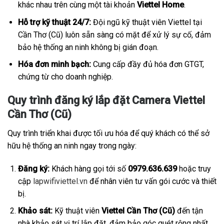
khác nhau trên cùng một tài khoản
Viettel Home
.
Hỗ trợ kỹ thuật 24/7:
Đội ngũ kỹ thuật viên Viettel tại
Cần Thơ (Cũ) luôn sẵn sàng có mặt để xử lý sự cố, đảm
bảo hệ thống an ninh không bị gián đoạn.
Hóa đơn minh bạch:
Cung cấp đầy đủ hóa đơn GTGT,
chứng từ cho doanh nghiệp.
Quy trình đăng ký lắp đặt Camera Viettel
Cần Thơ (Cũ)
Quy trình triển khai được tối ưu hóa để quý khách có thể sở
hữu hệ thống an ninh ngay trong ngày:
Đăng ký:
Khách hàng gọi tới số
0979.636.639
hoặc truy
cập
lapwifiviettel.vn
để nhân viên tư vấn gói cước và thiết
bị.
Khảo sát:
Kỹ thuật viên
Viettel Cần Thơ (Cũ)
đến tận
nhà khảo sát vị trí lắp đặt, đảm bảo góc quét rộng nhất