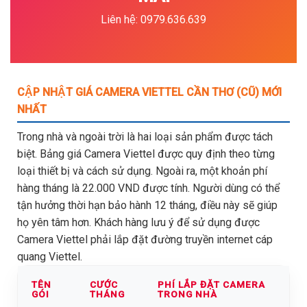
Liên hệ: 0979.636.639
CẬP NHẬT GIÁ CAMERA VIETTEL CẦN THƠ (CŨ) MỚI
NHẤT
Trong nhà và ngoài trời là hai loại sản phẩm được tách
biệt. Bảng giá Camera Viettel được quy định theo từng
loại thiết bị và cách sử dụng. Ngoài ra, một khoản phí
hàng tháng là 22.000 VND được tính. Người dùng có thể
tận hưởng thời hạn bảo hành 12 tháng, điều này sẽ giúp
họ yên tâm hơn. Khách hàng lưu ý để sử dụng được
Camera Viettel phải lắp đặt đường truyền internet cáp
quang Viettel.
TÊN
CƯỚC
PHÍ LẮP ĐẶT CAMERA
GÓI
THÁNG
TRONG NHÀ