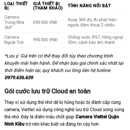
LOẠI THIẾT
GIÁ THIẾT BỊ
TÍNH NĂNG NỔI BẬT
BỊ
(THAM KHẢO)
Camera
Xoay 360 độ, AI phát hiện
Trong Nhà
690.000 VNĐ
người, đàm thoại 2 chiều
360°
Camera
Chống nước IP67, hồng ngoại
990.000 VNĐ
Ngoài Trời
30m, cảnh báo âm thanh
*Lưu ý: Giá trên có thể thay đổi tùy theo chương trình
khuyến mãi hiện hành. Để nhận báo giá chính xác nhất tại
thời điểm hiện tại, quý khách vui lòng liên hệ hotline
0979.636.639
.
Gói cước lưu trữ Cloud an toàn
Thay vì sử dụng thẻ nhớ dễ bị hỏng hoặc bị đánh cắp cùng
camera, Viettel sử dụng công nghệ lưu trữ Cloud song song
thẻ nhớ. Đây là điểm mấu chốt giúp
Camera Viettel Quận
Ninh Kiều
trở nên khác biệt và đáng tin cậy hơn.