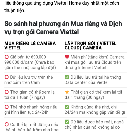
liệu thông qua ứng dụng Viettel Home duy nhất một cách
thuận tiện.
So sánh hai phương án Mua riêng và Dịch
vụ trọn gói Camera Viettel
MUA RIÊNG LẺ CAMERA
LẮP TRỌN GÓI ( VIETTEL
VIETTEL
CLOUD) CAMERA
Giá bán từ 690.000 –
Miễn phí (tặng kèm) Camera
990.000 đ/cam (Chưa bao
khi mua gói lưu trữ Cloud trên
gồm thẻ nhớ, công lắp đặt)
đường Internet Viettel
Dữ liệu lưu trữ trên thẻ
Dữ liệu lưu trữ tại hệ thống
nhớ cắm trên Cam
Data Center của Viettel
Thời gian có thể xem lại
Thời gian có thể xem lại tối
tối đa 1 tuần (7 ngày)
đa 1 tháng (30 ngày)
Thẻ nhớ nhanh hỏng nếu
Không dùng thẻ nhớ, ghi
ghi hình liên tục 24/24h
24/24h mà không gặp vấn đề gì
Dữ liệu được bảo mật, ngoài
Có thể bị mất dữ liệu nếu
chủ nhân của nó không ai có
thẻ bị tháo, kẻ trộm phá hoại