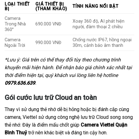
LOẠI THIẾT
GIÁ THIẾT BỊ
TÍNH NĂNG NỔI BẬT
BỊ
(THAM KHẢO)
Camera
Xoay 360 độ, AI phát hiện
Trong Nhà
690.000 VNĐ
người, đàm thoại 2 chiều
360°
Camera
Chống nước IP67, hồng ngoại
990.000 VNĐ
Ngoài Trời
30m, cảnh báo âm thanh
*Lưu ý: Giá trên có thể thay đổi tùy theo chương trình
khuyến mãi hiện hành. Để nhận báo giá chính xác nhất tại
thời điểm hiện tại, quý khách vui lòng liên hệ hotline
0979.636.639
.
Gói cước lưu trữ Cloud an toàn
Thay vì sử dụng thẻ nhớ dễ bị hỏng hoặc bị đánh cắp cùng
camera, Viettel sử dụng công nghệ lưu trữ Cloud song song
thẻ nhớ. Đây là điểm mấu chốt giúp
Camera Viettel Quận
Bình Thuỷ
trở nên khác biệt và đáng tin cậy hơn.