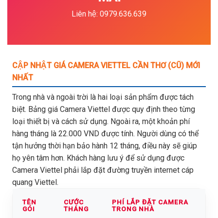
Liên hệ: 0979.636.639
CẬP NHẬT GIÁ CAMERA VIETTEL CẦN THƠ (CŨ) MỚI
NHẤT
Trong nhà và ngoài trời là hai loại sản phẩm được tách
biệt. Bảng giá Camera Viettel được quy định theo từng
loại thiết bị và cách sử dụng. Ngoài ra, một khoản phí
hàng tháng là 22.000 VND được tính. Người dùng có thể
tận hưởng thời hạn bảo hành 12 tháng, điều này sẽ giúp
họ yên tâm hơn. Khách hàng lưu ý để sử dụng được
Camera Viettel phải lắp đặt đường truyền internet cáp
quang Viettel.
TÊN
CƯỚC
PHÍ LẮP ĐẶT CAMERA
GÓI
THÁNG
TRONG NHÀ