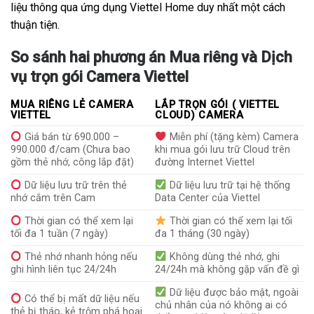
liệu thông qua ứng dụng Viettel Home duy nhất một cách
thuận tiện.
So sánh hai phương án Mua riêng và Dịch
vụ trọn gói Camera Viettel
MUA RIÊNG LẺ CAMERA
LẮP TRỌN GÓI ( VIETTEL
VIETTEL
CLOUD) CAMERA
Giá bán từ 690.000 –
Miễn phí (tặng kèm) Camera
990.000 đ/cam (Chưa bao
khi mua gói lưu trữ Cloud trên
gồm thẻ nhớ, công lắp đặt)
đường Internet Viettel
Dữ liệu lưu trữ trên thẻ
Dữ liệu lưu trữ tại hệ thống
nhớ cắm trên Cam
Data Center của Viettel
Thời gian có thể xem lại
Thời gian có thể xem lại tối
tối đa 1 tuần (7 ngày)
đa 1 tháng (30 ngày)
Thẻ nhớ nhanh hỏng nếu
Không dùng thẻ nhớ, ghi
ghi hình liên tục 24/24h
24/24h mà không gặp vấn đề gì
Dữ liệu được bảo mật, ngoài
Có thể bị mất dữ liệu nếu
chủ nhân của nó không ai có
thẻ bị tháo, kẻ trộm phá hoại