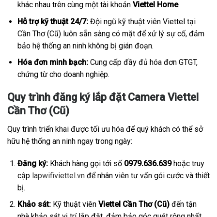
khác nhau trên cùng một tài khoản
Viettel Home
.
Hỗ trợ kỹ thuật 24/7:
Đội ngũ kỹ thuật viên Viettel tại
Cần Thơ (Cũ) luôn sẵn sàng có mặt để xử lý sự cố, đảm
bảo hệ thống an ninh không bị gián đoạn.
Hóa đơn minh bạch:
Cung cấp đầy đủ hóa đơn GTGT,
chứng từ cho doanh nghiệp.
Quy trình đăng ký lắp đặt Camera Viettel
Cần Thơ (Cũ)
Quy trình triển khai được tối ưu hóa để quý khách có thể sở
hữu hệ thống an ninh ngay trong ngày:
Đăng ký:
Khách hàng gọi tới số
0979.636.639
hoặc truy
cập
lapwifiviettel.vn
để nhân viên tư vấn gói cước và thiết
bị.
Khảo sát:
Kỹ thuật viên
Viettel Cần Thơ (Cũ)
đến tận
nhà khảo sát vị trí lắp đặt, đảm bảo góc quét rộng nhất