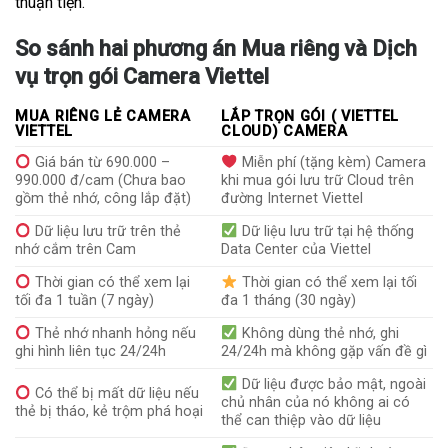
thuận tiện.
So sánh hai phương án Mua riêng và Dịch
vụ trọn gói Camera Viettel
MUA RIÊNG LẺ CAMERA
LẮP TRỌN GÓI ( VIETTEL
VIETTEL
CLOUD) CAMERA
Giá bán từ 690.000 –
Miễn phí (tặng kèm) Camera
990.000 đ/cam (Chưa bao
khi mua gói lưu trữ Cloud trên
gồm thẻ nhớ, công lắp đặt)
đường Internet Viettel
Dữ liệu lưu trữ trên thẻ
Dữ liệu lưu trữ tại hệ thống
nhớ cắm trên Cam
Data Center của Viettel
Thời gian có thể xem lại
Thời gian có thể xem lại tối
tối đa 1 tuần (7 ngày)
đa 1 tháng (30 ngày)
Thẻ nhớ nhanh hỏng nếu
Không dùng thẻ nhớ, ghi
ghi hình liên tục 24/24h
24/24h mà không gặp vấn đề gì
Dữ liệu được bảo mật, ngoài
Có thể bị mất dữ liệu nếu
chủ nhân của nó không ai có
thẻ bị tháo, kẻ trộm phá hoại
thể can thiệp vào dữ liệu