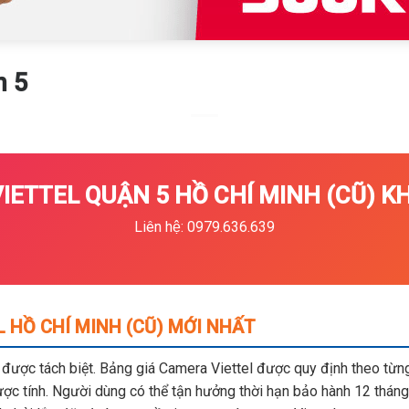
n 5
ETTEL QUẬN 5 HỒ CHÍ MINH (CŨ) KH
Liên hệ: 0979.636.639
 HỒ CHÍ MINH (CŨ) MỚI NHẤT
m được tách biệt. Bảng giá Camera Viettel được quy định theo từng 
c tính. Người dùng có thể tận hưởng thời hạn bảo hành 12 tháng,