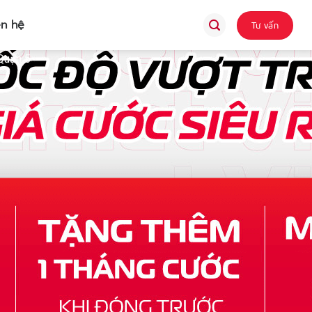
ên hệ
Tư vấn
Quận 5